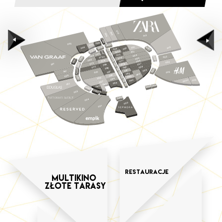
012
010
009
015
S023
008
003
1
007
0
S0
2
0
051
S019
006
019
S0
0
049
05
S018
3
0
S0
048a
052
047
S017
045
075
054
044
074a
022
4
S020
076
S016
055
0
4a
S0
043
074
056
077
S00
024
073
5
S024
057
001
079
9
08
0
S0
058
072
0
08
8
08
S015
S021
6
059
1
08
041
0
7
025
08
0
S014
07
S0
2
08
0
06
6
039
08
S013
7
3
08
0
069
S0
084
026
062
S012
025a
067
064
037
S011
065
S022a
066
S022
S0
0
8
S0
0
035
9
S010
034
030
031
Restauracje
Multikino
Złote tarasy