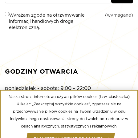
Wyrażam zgodę na otrzymywanie
(wymagane)
informacji handlowych drogą
elektroniczną.
GODZINY OTWARCIA
poniedziałek - sobota: 9:00 - 22:00
niedziela: 9:00 - 21:00
Nasza strona internetowa używa plików cookies (tzw. ciasteczka)
Klikając „Zaakceptuj wszystkie cookies”, zgadzasz się na
przechowywanie plików cookies na Twoim urządzeniu w celu
Multikino
indywidualnego dostosowania strony do twoich potrzeb oraz w
poniedziałek - niedziela: 9:00 - do ostatniego seansu
celach analitycznych, statystycznych i reklamowych.
Well Fitness