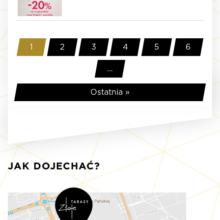
30
WyVUTTtsa9HXEyiE2O31
1
2
3
4
5
6
…
Ostatnia »
JAK DOJECHAĆ?