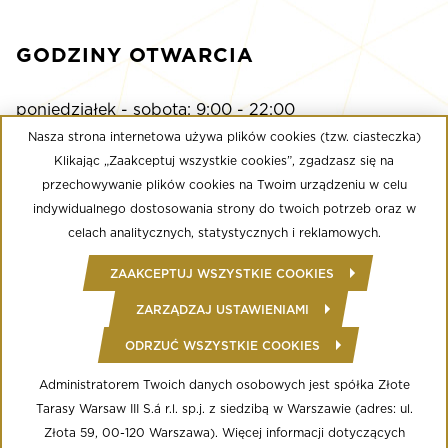
GODZINY OTWARCIA
poniedziałek - sobota: 9:00 - 22:00
niedziela: 9:00 - 21:00
Nasza strona internetowa używa plików cookies (tzw. ciasteczka)
Klikając „Zaakceptuj wszystkie cookies”, zgadzasz się na
przechowywanie plików cookies na Twoim urządzeniu w celu
Multikino
indywidualnego dostosowania strony do twoich potrzeb oraz w
poniedziałek - niedziela: 9:00 - do ostatniego seansu
celach analitycznych, statystycznych i reklamowych.
Well Fitness
ZAAKCEPTUJ WSZYSTKIE COOKIES
poniedziałek - niedziela: 24/7
ZARZĄDZAJ USTAWIENIAMI
ODRZUĆ WSZYSTKIE COOKIES
© Copyright 2020 Złote Tarasy
Regulamin Centrum Handlowego
Polityka prywatności
Administratorem Twoich danych osobowych jest spółka Złote
Regulamin serwisu WWW
Tarasy Warsaw III S.á r.l. sp.j. z siedzibą w Warszawie (adres: ul.
Informacja o przetwarzaniu danych osobowych
Regulamin aplikacji mobilnej
Złota 59, 00-120 Warszawa). Więcej informacji dotyczących
Regulamin programu lojalnościowego