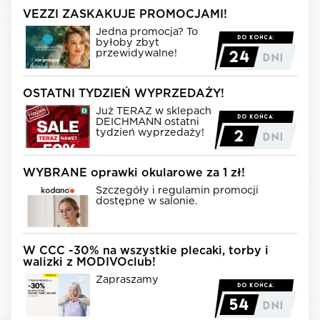
VEZZI ZASKAKUJE PROMOCJAMI!
Jedna promocja? To
Image of
Do końca:
byłoby zbyt
243
przewidywalne!
24
Dni
07po87NAcHQ10Igw9Vgv
OSTATNI TYDZIEŃ WYPRZEDAŻY!
Już TERAZ w sklepach
Image of
Do końca:
DEICHMANN ostatni
21
tydzień wyprzedaży!
2
Dni
OnpgELEtZiHUjxtvlLME
WYBRANE oprawki okularowe za 1 zł!
Szczegóły i regulamin promocji
Image of
dostępne w salonie.
295
QdLdsVKYzHkzISla9VnS
W CCC -30% na wszystkie plecaki, torby i
walizki z MODIVOclub!
Zapraszamy
Image of
Do końca:
121
54
Dni
cT3jxT8mN0DJOdAEZEw4