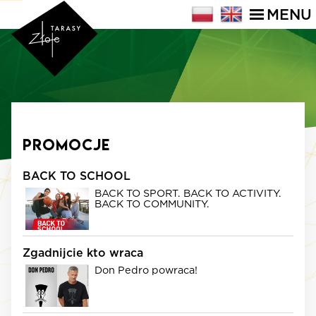
MENU
Promocje
BACK TO SCHOOL
BACK TO SPORT. BACK TO ACTIVITY.
Image of 4
BACK TO COMMUNITY.
5MqMbAQHcLDBPsvpT9Lv
Zgadnijcie kto wraca
Don Pedro powraca!
Image of
150
k6MGRVyt5IFw4N6V6fnd