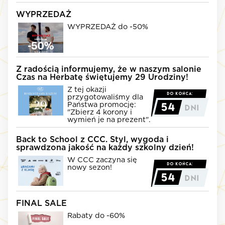
WYPRZEDAŻ
WYPRZEDAŻ do -50%
Image of
150
HMcKHDA2n5pxPEp8aoub
Z radością informujemy, że w naszym salonie
Czas na Herbatę świętujemy 29 Urodziny!
Z tej okazji
Image of
Do końca:
przygotowaliśmy dla
206
Państwa promocję:
54
Dni
RzvV17L1MVxzC1g0jxe4
"Zbierz 4 korony i
wymień je na prezent".
Back to School z CCC. Styl, wygoda i
sprawdzona jakość na każdy szkolny dzień!
W CCC zaczyna się
Image of
Do końca:
nowy sezon!
121
54
Dni
YaRXzJDLxIzp9F5l99ll
FINAL SALE
Rabaty do -60%
Image of