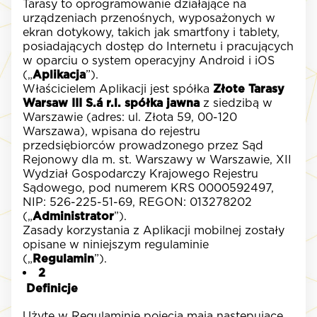
Tarasy to oprogramowanie działające na
urządzeniach przenośnych, wyposażonych w
ekran dotykowy, takich jak smartfony i tablety,
posiadających dostęp do Internetu i pracujących
w oparciu o system operacyjny Android i iOS
(„
Aplikacja
”).
Właścicielem Aplikacji jest spółka
Złote Tarasy
Warsaw III S.á r.l. spółka jawna
z siedzibą w
Warszawie (adres: ul. Złota 59, 00-120
Warszawa), wpisana do rejestru
przedsiębiorców prowadzonego przez Sąd
Rejonowy dla m. st. Warszawy w Warszawie, XII
Wydział Gospodarczy Krajowego Rejestru
Sądowego, pod numerem KRS 0000592497,
NIP: 526-225-51-69, REGON: 013278202
(„
Administrator
”).
Zasady korzystania z Aplikacji mobilnej zostały
opisane w niniejszym regulaminie
(„
Regulamin
”).
2
Definicje
Użyte w Regulaminie pojęcia mają następujące