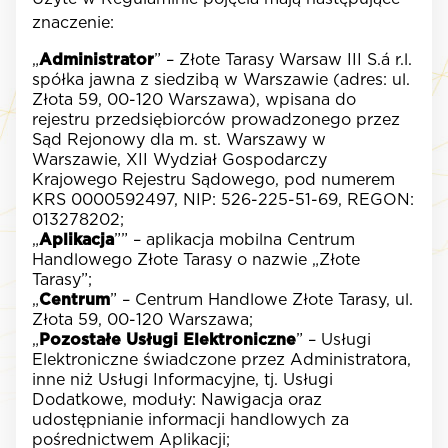
znaczenie:
„
Administrator
” – Złote Tarasy Warsaw III S.á r.l.
spółka jawna z siedzibą w Warszawie (adres: ul.
Złota 59, 00-120 Warszawa), wpisana do
rejestru przedsiębiorców prowadzonego przez
Sąd Rejonowy dla m. st. Warszawy w
Warszawie, XII Wydział Gospodarczy
Krajowego Rejestru Sądowego, pod numerem
KRS 0000592497, NIP: 526-225-51-69, REGON:
013278202;
„
Aplikacja
”” – aplikacja mobilna Centrum
Handlowego Złote Tarasy o nazwie „Złote
Tarasy”;
„
Centrum
” – Centrum Handlowe Złote Tarasy, ul.
Złota 59, 00-120 Warszawa;
„
Pozostałe Usługi Elektroniczne
” – Usługi
Elektroniczne świadczone przez Administratora,
inne niż Usługi Informacyjne, tj. Usługi
Dodatkowe, moduły: Nawigacja oraz
udostępnianie informacji handlowych za
pośrednictwem Aplikacji;