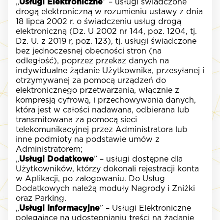
„
Usługi Elektroniczne
” – usługi świadczone
drogą elektroniczną w rozumieniu ustawy z dnia
18 lipca 2002 r. o świadczeniu usług drogą
elektroniczną (Dz. U 2002 nr 144, poz. 1204, tj.
Dz. U. z 2019 r, poz. 123), tj. usługi świadczone
bez jednoczesnej obecności stron (na
odległość), poprzez przekaz danych na
indywidualne żądanie Użytkownika, przesyłanej i
otrzymywanej za pomocą urządzeń do
elektronicznego przetwarzania, włącznie z
kompresją cyfrową, i przechowywania danych,
która jest w całości nadawana, odbierana lub
transmitowana za pomocą sieci
telekomunikacyjnej przez Administratora lub
inne podmioty na podstawie umów z
Administratorem;
„
Usługi Dodatkowe
” – usługi dostępne dla
Użytkowników, którzy dokonali rejestracji konta
w Aplikacji, po zalogowaniu. Do Usług
Dodatkowych należą moduły Nagrody i Zniżki
oraz Parking.
„
Usługi Informacyjne
” – Usługi Elektroniczne
polegające na udostępnianiu treści na żądanie