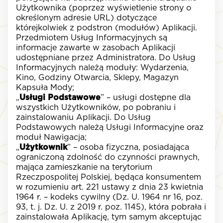
Użytkownika (poprzez wyświetlenie strony o
określonym adresie URL) dotyczące
którejkolwiek z podstron (modułów) Aplikacji.
Przedmiotem Usług Informacyjnych są
informacje zawarte w zasobach Aplikacji
udostępniane przez Administratora. Do Usług
Informacyjnych należą moduły: Wydarzenia,
Kino, Godziny Otwarcia, Sklepy, Magazyn
Kapsuła Mody;
„
Usługi Podstawowe
” – usługi dostępne dla
wszystkich Użytkowników, po pobraniu i
zainstalowaniu Aplikacji. Do Usług
Podstawowych należą Usługi Informacyjne oraz
moduł Nawigacja;
„
Użytkownik
” – osoba fizyczna, posiadająca
ograniczoną zdolność do czynności prawnych,
mająca zamieszkanie na terytorium
Rzeczpospolitej Polskiej, będąca konsumentem
w rozumieniu art. 22
1
ustawy z dnia 23 kwietnia
1964 r. – kodeks cywilny (Dz. U. 1964 nr 16, poz.
93, t. j. Dz. U. z 2019 r. poz. 1145), która pobrała i
zainstalowała Aplikację, tym samym akceptując