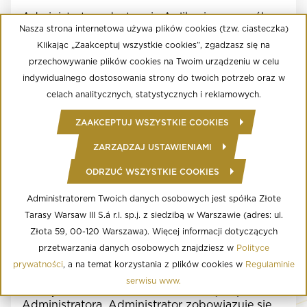
Administrator udostępnia Aplikację w sposób
Nasza strona internetowa używa plików cookies (tzw. ciasteczka)
stały i nieprzerwany, z zastrzeżeniem
postanowień niniejszego Regulaminu lub
Klikając „Zaakceptuj wszystkie cookies”, zgadzasz się na
Regulaminów Szczegółowych.
przechowywanie plików cookies na Twoim urządzeniu w celu
Administrator zastrzega sobie prawo do
indywidualnego dostosowania strony do twoich potrzeb oraz w
jednostronnego decydowania o zawartości
celach analitycznych, statystycznych i reklamowych.
Aplikacji. Administrator nie gwarantuje, że
zawartość merytoryczna Aplikacji sprosta
ZAAKCEPTUJ WSZYSTKIE COOKIES
oczekiwaniom Użytkownika.
Administrator zastrzega sobie prawo do
ZARZĄDZAJ USTAWIENIAMI
wycofania w każdym czasie dostępu do
Aplikacji lub poszczególnych jej funkcjonalności.
ODRZUĆ WSZYSTKIE COOKIES
Wycofanie Aplikacji lub jej funkcjonalności
nastąpi po co najmniej 14-dniowym uprzedzeniu
Administratorem Twoich danych osobowych jest spółka Złote
Użytkowników, chyba że z Regulaminu
Tarasy Warsaw III S.á r.l. sp.j. z siedzibą w Warszawie (adres: ul.
Szczegółowego wynika inny termin, w tym jeżeli
Złota 59, 00-120 Warszawa). Więcej informacji dotyczących
funkcjonalność jest udostępniana czasowo.
przetwarzania danych osobowych znajdziesz w
Polityce
W przypadku wystąpienia awarii, usterek lub
błędów technicznych mogą nastąpić przerwy w
prywatności
, a na temat korzystania z plików cookies w
Regulaminie
dostępie do Aplikacji lub części jej
serwisu www.
funkcjonalności, do czasu ich usunięcia przez
Administratora. Administrator zobowiązuje się