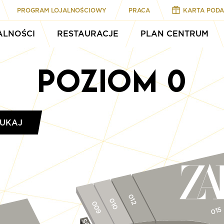
PROGRAM LOJALNOŚCIOWY
PRACA
KARTA POD
ALNOŚCI
RESTAURACJE
PLAN CENTRUM
Poziom
0
UKAJ
012
010
009
015