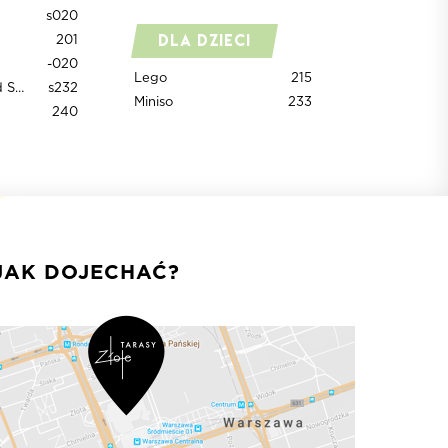
s020
Dla dzieci
201
-020
Lego
215
Samsung Brand Store
s232
Miniso
233
240
JAK DOJECHAĆ?