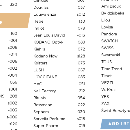
Clinique
007
 by Salad Story
320
Ami Bijoux
Douglas
037
By dziubeka
Equivalenza
s012
Lilou
Hebe
130
e
Lovisa
Inglot
079
160
Pandora
Jean Louis David
-013
-001
SWATCH
KODANO Optyk
089
s006
SWISS
Kiehl’s
072
-014
Swarovski
Kodano Now
s128
-006
TOUS
Ksisters
073
-002
Time Trend
LUSH
067
-004
Tissot
L’OCCITANE
083
066
VEZZI
MAC
051
s001
W. Kruk
Nail Factory
212
019
208
YES
Rituals
054
s002
ZAG
Rossmann
-022
ia
-003
Świat Bursztyn
Sephora
030
s-006
Sorvella Perfume
s018
AGD i R
s126
Super-Pharm
019