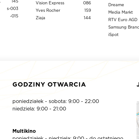
tore
145
Vision Express
086
Dreame
s-003
Yves Rocher
159
Media Markt
-015
Ziaja
144
RTV Euro AGD
iSpot
GODZINY OTWARCIA
poniedziałek - sobota: 9:00 - 22:00
niedziela: 9:00 - 21:00
Multikino
poniedziałek - niedziela: 9:00 - do ostatniego