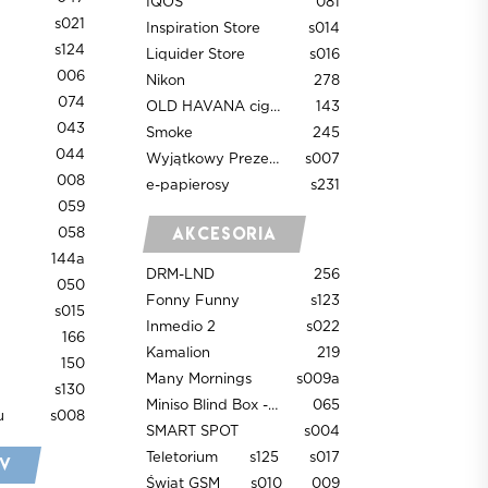
IQOS
081
s021
Inspiration Store
s014
s124
Liquider Store
s016
006
Nikon
278
074
OLD HAVANA cigars & accessories
143
043
Smoke
245
044
Wyjątkowy Prezent
s007
008
e-papierosy
s231
059
Akcesoria
058
144a
DRM-LND
256
050
Fonny Funny
s123
s015
Inmedio 2
s022
166
Kamalion
219
150
Many Mornings
s009a
s130
Miniso Blind Box - WKRÓTCE OTWARCIE
065
u
s008
SMART SPOT
s004
Teletorium
s125
s017
TV
Świat GSM
s010
009