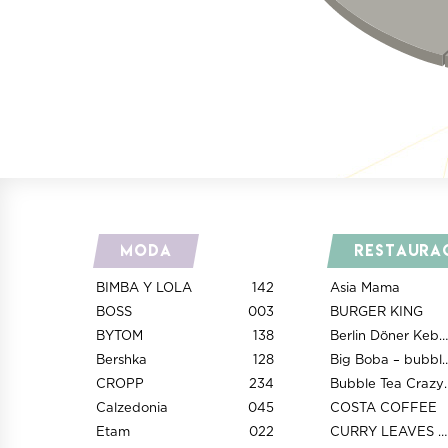
Moda
Restaura
BIMBA Y LOLA
142
Asia Mama
BOSS
003
BURGER KING
BYTOM
138
Berlin Döner Kebap
Bershka
128
Big Boba – bub
CROPP
234
Bubble Tea 
Calzedonia
045
COSTA COFFEE
Etam
022
CURRY LEAVES and NOODLE HOUSE