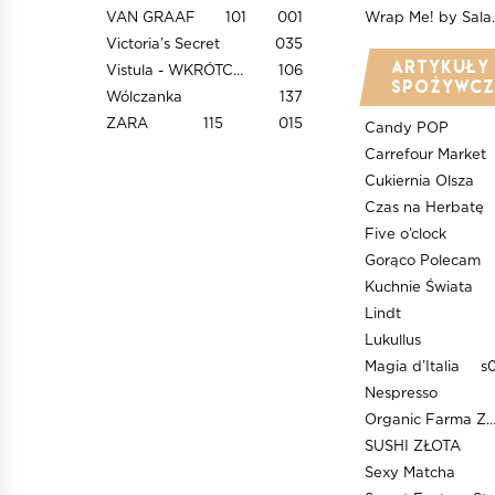
VAN GRAAF
101
001
Wrap Me!
Victoria’s Secret
035
Artykuły
Vistula - WKRÓTCE OTWARCIE
106
spożywcz
Wólczanka
137
ZARA
115
015
Candy POP
Carrefour Market
Cukiernia Olsza
Czas na Herbatę
Five o’clock
Gorąco Polecam
Kuchnie Świata
Lindt
Lukullus
Magia d’Italia
s
Nespresso
Organic Farma Zdrow
SUSHI ZŁOTA
Sexy Matcha