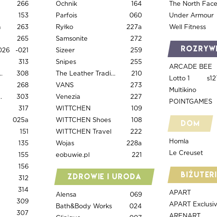
266
Ochnik
164
The North Fac
153
Parfois
060
Under Armour
a
263
Ryłko
227a
Well Fitness
265
Samsonite
272
Rozryw
026
-021
Sizeer
259
313
Snipes
255
ARCADE BEE
IMSUM & RAMEN
308
The Leather Trading Co.
210
Lotto 1
s12
268
VANS
273
Multikino
 Burgers
303
Venezia
227
POINTGAMES
317
WITTCHEN
109
025a
WITTCHEN Shoes
108
Dom
151
WITTCHEN Travel
222
Homla
135
Wojas
228a
Le Creuset
155
eobuwie.pl
221
156
Biżuter
Zdrowie i uroda
312
314
APART
Alensa
069
309
APART Exclusi
Bath&Body Works
024
307
ARENART