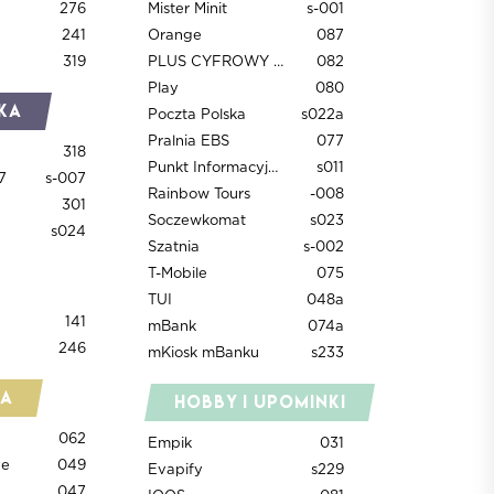
e
276
Mister Minit
s-001
241
Orange
087
319
PLUS CYFROWY POLSAT
082
Play
080
ka
Poczta Polska
s022a
Pralnia EBS
077
318
Punkt Informacyjny
s011
7
s-007
Rainbow Tours
-008
301
Soczewkomat
s023
s024
Szatnia
s-002
T-Mobile
075
TUI
048a
141
mBank
074a
246
mKiosk mBanku
s233
ia
Hobby i upominki
062
Empik
031
ve
049
Evapify
s229
047