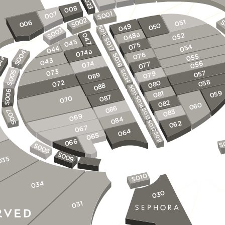
S023
008
1
007
0
S0
2
0
051
S
006
S0
0
049
05
S018
3
0
S0
048a
047
052
S017
045
075
054
044
074a
4
076
S016
055
0
4a
S0
043
074
056
077
0
073
S024
5
057
079
9
08
0
S0
058
072
0
08
8
08
S015
6
059
1
08
0
7
08
0
S014
07
S0
2
08
0
06
6
08
S013
7
3
08
0
069
084
S0
S012
062
067
064
S011
065
066
S
S0
0
8
S0
0
035
9
S010
034
030
031