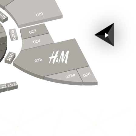
019
019
022
S020
024
S021
025
026
025a
S022a
022