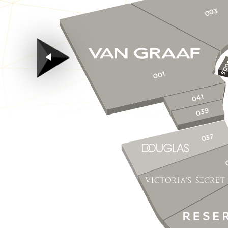
003
S0
001
041
039
037