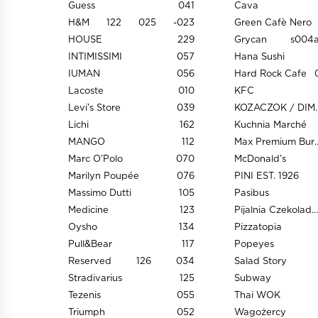
Guess
041
Cava
H&M
122
025
-023
Green Cafè Nero
HOUSE
229
Grycan
s004
INTIMISSIMI
057
Hana Sushi
IUMAN
056
Hard Rock Cafe
Lacoste
010
KFC
Levi’s Store
039
KOZACZOK / D
Lichi
162
Kuchnia Marché
MANGO
112
Max Premium
Marc O’Polo
070
McDonald’s
Marilyn Poupée
076
PINI EST. 1926
Massimo Dutti
105
Pasibus
Medicine
123
Pijalnia Czekolady E. Wedel
Oysho
134
Pizzatopia
Pull&Bear
117
Popeyes
Reserved
126
034
Salad Story
Stradivarius
125
Subway
Tezenis
055
Thai WOK
Triumph
052
Wagożercy