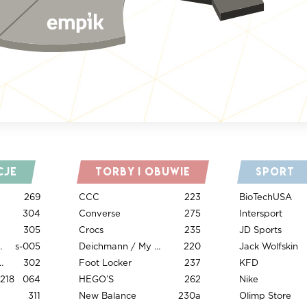
cje
Torby i obuwie
Sport
269
CCC
223
BioTechUSA
304
Converse
275
Intersport
305
Crocs
235
JD Sports
ble tea
s-005
Deichmann / My Shoes
220
Jack Wolfskin
Crazy Bubble
302
Foot Locker
237
KFD
218
064
HEGO’S
262
Nike
311
New Balance
230a
Olimp Store