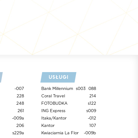
Usługi
-007
Bank Millennium
s003
088
228
Coral Travel
214
248
FOTOBUDKA
s122
261
ING Express
s009
-009a
Itaka/Kantor
-012
206
Kantor
107
s229a
Kwiaciarnia La Flor
-009b