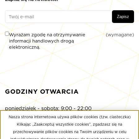
Zapisz
Wyrażam zgodę na otrzymywanie
(wymagane)
informacji handlowych drogą
elektroniczną.
GODZINY OTWARCIA
poniedziałek - sobota: 9:00 - 22:00
niedziela: 9:00 - 21:00
Nasza strona internetowa używa plików cookies (tzw. ciasteczka)
Klikając „Zaakceptuj wszystkie cookies”, zgadzasz się na
przechowywanie plików cookies na Twoim urządzeniu w celu
Multikino