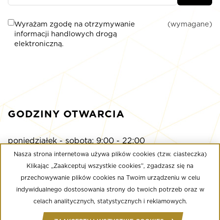
Wyrażam zgodę na otrzymywanie
(wymagane)
informacji handlowych drogą
elektroniczną.
GODZINY OTWARCIA
poniedziałek - sobota: 9:00 - 22:00
niedziela: 9:00 - 21:00
Nasza strona internetowa używa plików cookies (tzw. ciasteczka)
Klikając „Zaakceptuj wszystkie cookies”, zgadzasz się na
przechowywanie plików cookies na Twoim urządzeniu w celu
Multikino
indywidualnego dostosowania strony do twoich potrzeb oraz w
poniedziałek - niedziela: 9:00 - do ostatniego seansu
celach analitycznych, statystycznych i reklamowych.
Well Fitness