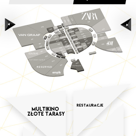
012
010
009
015
S023
008
003
1
007
0
S0
2
0
051
S019
006
019
S0
0
049
05
S018
3
0
S0
048a
052
047
S017
045
075
054
044
074a
022
4
S020
076
S016
055
0
4a
S0
043
074
056
077
S00
024
073
5
S024
057
001
079
9
08
0
S0
058
072
0
08
8
08
S015
S021
6
059
1
08
041
0
7
025
08
0
S014
07
S0
2
08
0
06
6
039
08
S013
7
3
08
0
069
S0
084
026
062
S012
025a
067
064
037
S011
065
S022a
066
S022
S0
0
8
S0
0
035
9
S010
034
030
031
Restauracje
Multikino
Złote tarasy