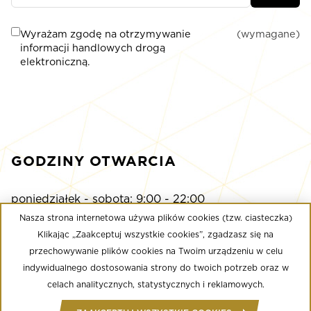
Wyrażam zgodę na otrzymywanie
(wymagane)
informacji handlowych drogą
elektroniczną.
GODZINY OTWARCIA
poniedziałek - sobota: 9:00 - 22:00
niedziela: 9:00 - 21:00
Nasza strona internetowa używa plików cookies (tzw. ciasteczka)
Klikając „Zaakceptuj wszystkie cookies”, zgadzasz się na
przechowywanie plików cookies na Twoim urządzeniu w celu
Multikino
indywidualnego dostosowania strony do twoich potrzeb oraz w
poniedziałek - niedziela: 9:00 - do ostatniego seansu
celach analitycznych, statystycznych i reklamowych.
Well Fitness