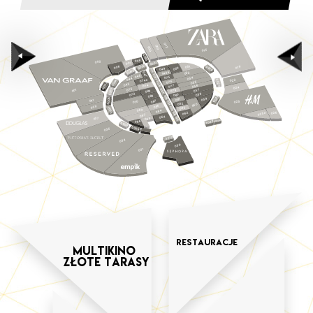
012
010
009
015
S023
008
003
1
007
0
S0
2
0
051
S019
006
019
S0
0
049
05
S018
3
0
S0
048a
052
047
S017
045
075
054
044
074a
022
4
S020
076
S016
055
0
4a
S0
043
074
056
077
S00
024
073
5
S024
057
001
079
9
08
0
S0
058
072
0
08
8
08
S015
S021
6
059
1
08
041
0
7
025
08
0
S014
07
S0
2
08
0
06
6
039
08
S013
7
3
08
0
069
S0
084
026
062
S012
025a
067
064
037
S011
065
S022a
066
S022
S0
0
8
S0
0
035
9
S010
034
030
031
Restauracje
Multikino
Złote tarasy