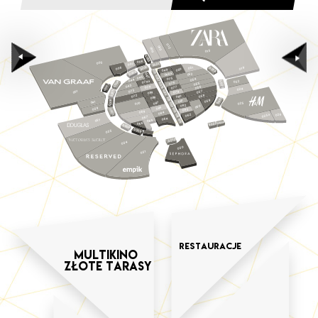
012
010
009
015
S023
008
003
1
007
0
S0
2
0
051
S019
006
019
S0
0
049
05
S018
3
0
S0
048a
052
047
S017
045
075
054
044
074a
022
4
S020
076
S016
055
0
4a
S0
043
074
056
077
S00
024
073
5
S024
057
001
079
9
08
0
S0
058
072
0
08
8
08
S015
S021
6
059
1
08
041
0
7
025
08
0
S014
07
S0
2
08
0
06
6
039
08
S013
7
3
08
0
069
S0
084
026
062
S012
025a
067
064
037
S011
065
S022a
066
S022
S0
0
8
S0
0
035
9
S010
034
030
031
Restauracje
Multikino
Złote tarasy