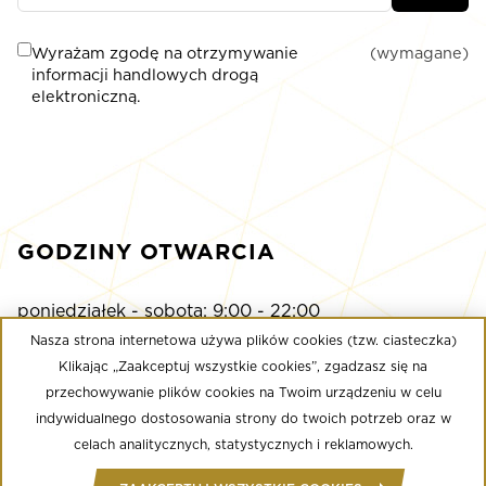
Wyrażam zgodę na otrzymywanie
(wymagane)
informacji handlowych drogą
elektroniczną.
GODZINY OTWARCIA
poniedziałek - sobota: 9:00 - 22:00
niedziela: 9:00 - 21:00
Nasza strona internetowa używa plików cookies (tzw. ciasteczka)
Klikając „Zaakceptuj wszystkie cookies”, zgadzasz się na
przechowywanie plików cookies na Twoim urządzeniu w celu
Multikino
indywidualnego dostosowania strony do twoich potrzeb oraz w
poniedziałek - niedziela: 9:00 - do ostatniego seansu
celach analitycznych, statystycznych i reklamowych.
Well Fitness