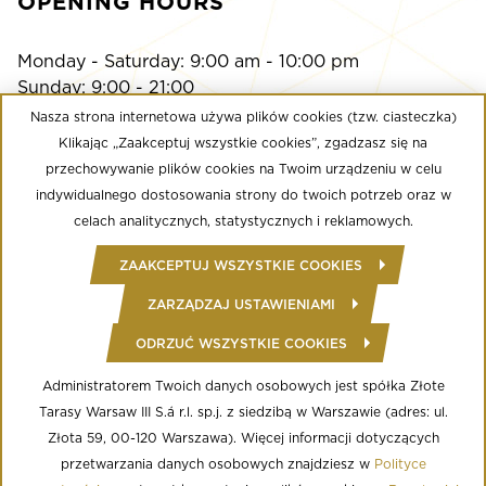
OPENING HOURS
Monday - Saturday: 9:00 am - 10:00 pm
Sunday: 9:00 - 21:00
Nasza strona internetowa używa plików cookies (tzw. ciasteczka)
Klikając „Zaakceptuj wszystkie cookies”, zgadzasz się na
Multikino
przechowywanie plików cookies na Twoim urządzeniu w celu
Monday - Sunday: 9:00 a.m. - until the last screening
indywidualnego dostosowania strony do twoich potrzeb oraz w
Calypso Fitness Club
celach analitycznych, statystycznych i reklamowych.
Monday - Friday: 6:00 am - midnight
ZAAKCEPTUJ WSZYSTKIE COOKIES
Saturday - Sunday: 8:00 - 22:00
ZARZĄDZAJ USTAWIENIAMI
ODRZUĆ WSZYSTKIE COOKIES
© Copyright 2020 Złote Tarasy
Regulamin Centrum Handlowego
Polityka prywatności
Administratorem Twoich danych osobowych jest spółka Złote
Regulamin serwisu WWW
Tarasy Warsaw III S.á r.l. sp.j. z siedzibą w Warszawie (adres: ul.
Informacja o przetwarzaniu danych osobowych
Regulamin aplikacji mobilnej
Złota 59, 00-120 Warszawa). Więcej informacji dotyczących
Regulamin programu lojalnościowego
przetwarzania danych osobowych znajdziesz w
Polityce
Ustawienia Cookies