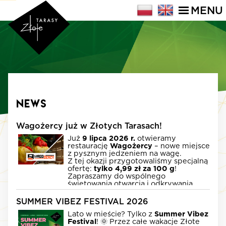
MENU
News
Wagożercy już w Złotych Tarasach!
Już
9 lipca 2026 r.
otwieramy
restaurację
Wagożercy
– nowe miejsce
z pysznym jedzeniem na wagę.
Z tej okazji przygotowaliśmy specjalną
ofertę:
tylko 4,99 zł za 100 g
!
Zapraszamy do wspólnego
świętowania otwarcia i odkrywania
ulubionych smaków!
SUMMER VIBEZ FESTIVAL 2026
Lato w mieście? Tylko z
Summer Vibez
Festival
! 🌞 Przez całe wakacje Złote