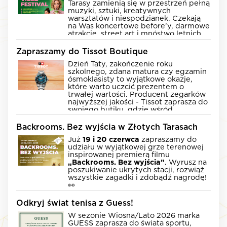
Tarasy zamienią się w przestrzeń pełną
muzyki, sztuki, kreatywnych
warsztatów i niespodzianek. Czekają
na Was koncertowe before’y, darmowe
atrakcje, street art i mnóstwo letnich
aktywności, które sprawią, że centrum
Warszawy będzie tętnić wakacyjną
Zapraszamy do Tissot Boutique
energią.
Dzień Taty, zakończenie roku
📍
Wydarzenia odbywają się na
szkolnego, zdana matura czy egzamin
Piazzy, na parterze oraz na poziomie 1
ósmoklasisty to wyjątkowe okazje,
Złotych Tarasów.
🎉 KONCERTOWY BEFORE
które warto uczcić prezentem o
trwałej wartości. Producent zegarków
📅 4 sierpnia (wtorek)
najwyższej jakości - Tissot zaprasza do
swojego butiku, gdzie wśród
🎟️
10:00–16:00
szwajcarskich zegarków łączących
Zniżki i oferty specjalne dla posiadaczy
precyzję, styl i ponadczasowy
Backrooms. Bez wyjścia w Złotych Tarasach
biletów na koncert na stadionie. Szukaj
charakter można znaleźć idealny
naszych hostess.
Już
19 i 20 czerwca
zapraszamy do
upominek zarówno dla bliskiej osoby,
📅 5 sierpnia (środa)
udziału w wyjątkowej grze terenowej
jak i na pamiątkę ważnego życiowego
inspirowanej premierą filmu
osiągnięcia. Profesjonalni doradcy
🎟️
10:00–16:00
„Backrooms. Bez wyjścia”
. Wyrusz na
pomogą dobrać model dopasowany
Zniżki i oferty specjalne dla posiadaczy
poszukiwanie ukrytych stacji, rozwiąż
do okazji, osobowości i stylu osoby
biletów na koncert na stadionie. Szukaj
wszystkie zagadki i zdobądź nagrodę!
obdarowywanej.
naszych hostess.
🎉 SLOW CITY MODE
👀
📅
19–20 czerwca
📅 21 sierpnia (piątek)
⏰
Godz. 9:00–22:00
Odkryj świat tenisa z Guess!
Co na Was czeka?
🍃
od godz. 16:00*
W sezonie Wiosna/Lato 2026 marka
Apkujesz Zyskujesz – matcha za free
🚪
Odnajdź wszystkie stacje
GUESS zaprasza do świata sportu,
dla posiadaczy aplikacji Złotych