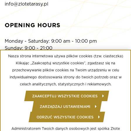
info@zlotetarasy.pl
OPENING HOURS
Monday - Saturday: 9:00 am - 10:00 pm
Sunday: 9:00 - 21:00
Nasza strona internetowa używa plików cookies (tzw. ciasteczka)
Klikając „Zaakceptuj wszystkie cookies”, zgadzasz się na
Multikino
przechowywanie plików cookies na Twoim urządzeniu w celu
Monday - Sunday: 9:00 a.m. - until the last screening
indywidualnego dostosowania strony do twoich potrzeb oraz w
Calypso Fitness Club
celach analitycznych, statystycznych i reklamowych.
Monday - Friday: 6:00 am - midnight
ZAAKCEPTUJ WSZYSTKIE COOKIES
Saturday - Sunday: 8:00 - 22:00
ZARZĄDZAJ USTAWIENIAMI
ODRZUĆ WSZYSTKIE COOKIES
© Copyright 2020 Złote Tarasy
Regulamin Centrum Handlowego
Polityka prywatności
Administratorem Twoich danych osobowych jest spółka Złote