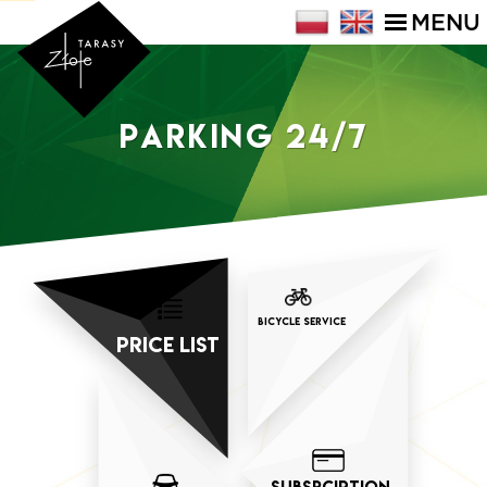
MENU
Parking 24/7
BICYCLE SERVICE
PRICE LIST
SUBSRCIPTION