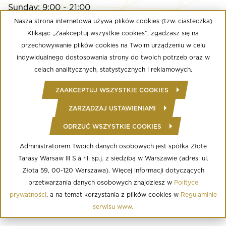
Sunday: 9:00 - 21:00
Nasza strona internetowa używa plików cookies (tzw. ciasteczka)
Klikając „Zaakceptuj wszystkie cookies”, zgadzasz się na
Multikino
przechowywanie plików cookies na Twoim urządzeniu w celu
Monday - Sunday: 9:00 a.m. - until the last screening
indywidualnego dostosowania strony do twoich potrzeb oraz w
Calypso Fitness Club
celach analitycznych, statystycznych i reklamowych.
Monday - Friday: 6:00 am - midnight
ZAAKCEPTUJ WSZYSTKIE COOKIES
Saturday - Sunday: 8:00 - 22:00
ZARZĄDZAJ USTAWIENIAMI
ODRZUĆ WSZYSTKIE COOKIES
© Copyright 2020 Złote Tarasy
Regulamin Centrum Handlowego
Polityka prywatności
Administratorem Twoich danych osobowych jest spółka Złote
Regulamin serwisu WWW
Tarasy Warsaw III S.á r.l. sp.j. z siedzibą w Warszawie (adres: ul.
Informacja o przetwarzaniu danych osobowych
Regulamin aplikacji mobilnej
Złota 59, 00-120 Warszawa). Więcej informacji dotyczących
Regulamin programu lojalnościowego
przetwarzania danych osobowych znajdziesz w
Polityce
Ustawienia Cookies
prywatności
, a na temat korzystania z plików cookies w
Regulaminie
serwisu www.