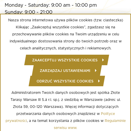
Monday - Saturday: 9:00 am - 10:00 pm
Sunday: 9:00 - 21:00
Nasza strona internetowa używa plików cookies (tzw. ciasteczka)
Klikając „Zaakceptuj wszystkie cookies”, zgadzasz się na
Multikino
przechowywanie plików cookies na Twoim urządzeniu w celu
Monday - Sunday: 9:00 a.m. - until the last screening
indywidualnego dostosowania strony do twoich potrzeb oraz w
Calypso Fitness Club
celach analitycznych, statystycznych i reklamowych.
Monday - Friday: 6:00 am - midnight
ZAAKCEPTUJ WSZYSTKIE COOKIES
Saturday - Sunday: 8:00 - 22:00
ZARZĄDZAJ USTAWIENIAMI
ODRZUĆ WSZYSTKIE COOKIES
© Copyright 2020 Złote Tarasy
Regulamin Centrum Handlowego
Polityka prywatności
Administratorem Twoich danych osobowych jest spółka Złote
Regulamin serwisu WWW
Tarasy Warsaw III S.á r.l. sp.j. z siedzibą w Warszawie (adres: ul.
Informacja o przetwarzaniu danych osobowych
Regulamin aplikacji mobilnej
Złota 59, 00-120 Warszawa). Więcej informacji dotyczących
Regulamin programu lojalnościowego
przetwarzania danych osobowych znajdziesz w
Polityce
Ustawienia Cookies
prywatności
, a na temat korzystania z plików cookies w
Regulaminie
serwisu www.