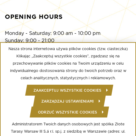
OPENING HOURS
Monday - Saturday: 9:00 am - 10:00 pm
Sunday: 9:00 - 21:00
Nasza strona internetowa używa plików cookies (tzw. ciasteczka)
Klikając „Zaakceptuj wszystkie cookies”, zgadzasz się na
Multikino
przechowywanie plików cookies na Twoim urządzeniu w celu
Monday - Sunday: 9:00 a.m. - until the last screening
indywidualnego dostosowania strony do twoich potrzeb oraz w
Calypso Fitness Club
celach analitycznych, statystycznych i reklamowych.
Monday - Friday: 6:00 am - midnight
ZAAKCEPTUJ WSZYSTKIE COOKIES
Saturday - Sunday: 8:00 - 22:00
ZARZĄDZAJ USTAWIENIAMI
ODRZUĆ WSZYSTKIE COOKIES
© Copyright 2020 Złote Tarasy
Regulamin Centrum Handlowego
Polityka prywatności
Administratorem Twoich danych osobowych jest spółka Złote
Regulamin serwisu WWW
Tarasy Warsaw III S.á r.l. sp.j. z siedzibą w Warszawie (adres: ul.
Informacja o przetwarzaniu danych osobowych