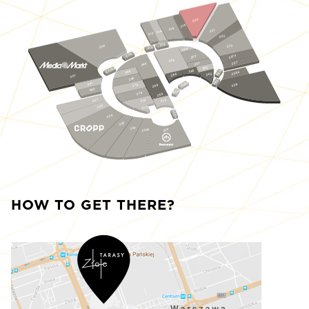
220
219
218
221
214
210
222
215
223
206
212
256
208
227a
259
255
227
261
248
262
S229a
S233
265
246
228a
263
266
201
245
S232
S231
241
228
278
268
240
S230
276
269
237
275
272
235
273
S229
234
233
230
230a
229
HOW TO GET THERE?