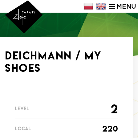
MENU
Deichmann / My
Shoes
2
LEVEL
220
LOCAL