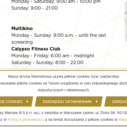
Monday - Saturday: 9:00 am - 10:00 pm
Sunday: 9:00 - 21:00
Multikino
Monday - Sunday: 9:00 a.m. - until the last
screening
Calypso Fitness Club
Monday - Friday: 6:00 am - midnight
Saturday - Sunday: 8:00 - 22:00
Nasza strona internetowa używa plików cookies (tzw. ciasteczka)
chowywanie plików cookies na Twoim urządzeniu w celu indywidualnego dost
statystycznych i reklamowych.
IE COOKIES
ZARZĄDZAJ USTAWIENIAMI
ODRZUĆ
Warsaw III S.á r.l. sp.j. z siedzibą w Warszawie (adres: ul. Złota 59, 00
sz w
Polityce prywatności
, a na temat korzystania z plików cookies w
Regu