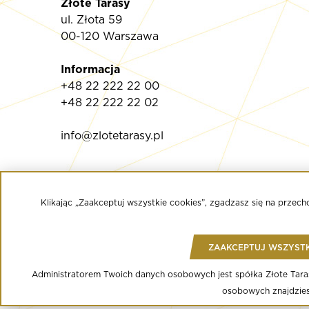
Złote Tarasy
ul. Złota 59
00-120 Warszawa
Informacja
+48 22 222 22 00
+48 22 222 22 02
info@zlotetarasy.pl
© Copyright 2020 Złote Tarasy
Regulamin Centrum Handlowego
Klikając „Zaakceptuj wszystkie cookies”, zgadzasz się na prze
Polityka prywatności
Regulamin serwisu WWW
Informacja o przetwarzaniu danych osobowych
Regulamin aplikacji mobilnej
ZAAKCEPTUJ WSZYSTK
Regulamin programu lojalnościowego
Ustawienia Cookies
Administratorem Twoich danych osobowych jest spółka Złote Tarasy 
osobowych znajdzie