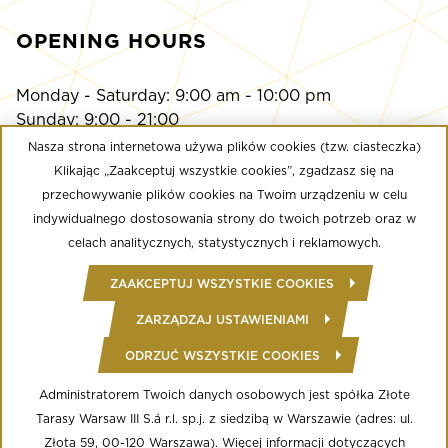
OPENING HOURS
Monday - Saturday: 9:00 am - 10:00 pm
Sunday: 9:00 - 21:00
Nasza strona internetowa używa plików cookies (tzw. ciasteczka)
Klikając „Zaakceptuj wszystkie cookies”, zgadzasz się na
Multikino
przechowywanie plików cookies na Twoim urządzeniu w celu
Monday - Sunday: 9:00 a.m. - until the last screening
indywidualnego dostosowania strony do twoich potrzeb oraz w
Calypso Fitness Club
celach analitycznych, statystycznych i reklamowych.
Monday - Friday: 6:00 am - midnight
ZAAKCEPTUJ WSZYSTKIE COOKIES
Saturday - Sunday: 8:00 - 22:00
ZARZĄDZAJ USTAWIENIAMI
ODRZUĆ WSZYSTKIE COOKIES
© Copyright 2020 Złote Tarasy
Regulamin Centrum Handlowego
Polityka prywatności
Administratorem Twoich danych osobowych jest spółka Złote
Regulamin serwisu WWW
Tarasy Warsaw III S.á r.l. sp.j. z siedzibą w Warszawie (adres: ul.
Informacja o przetwarzaniu danych osobowych
Regulamin aplikacji mobilnej
Złota 59, 00-120 Warszawa). Więcej informacji dotyczących