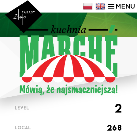
MENU
2
LEVEL
268
LOCAL