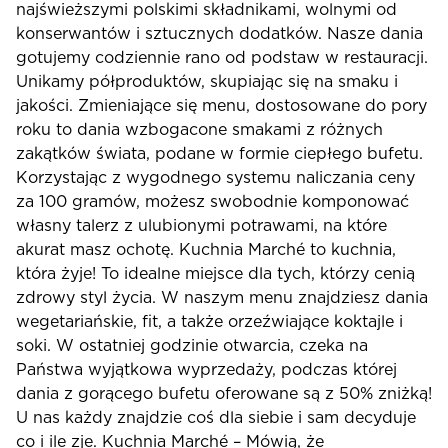
najświeższymi polskimi składnikami, wolnymi od
konserwantów i sztucznych dodatków. Nasze dania
gotujemy codziennie rano od podstaw w restauracji.
Unikamy półproduktów, skupiając się na smaku i
jakości. Zmieniające się menu, dostosowane do pory
roku to dania wzbogacone smakami z różnych
zakątków świata, podane w formie ciepłego bufetu.
Korzystając z wygodnego systemu naliczania ceny
za 100 gramów, możesz swobodnie komponować
własny talerz z ulubionymi potrawami, na które
akurat masz ochotę. Kuchnia Marché to kuchnia,
która żyje! To idealne miejsce dla tych, którzy cenią
zdrowy styl życia. W naszym menu znajdziesz dania
wegetariańskie, fit, a także orzeźwiające koktajle i
soki. W ostatniej godzinie otwarcia, czeka na
Państwa wyjątkowa wyprzedaży, podczas której
dania z gorącego bufetu oferowane są z 50% zniżką!
U nas każdy znajdzie coś dla siebie i sam decyduje
co i ile zje. Kuchnia Marché – Mówią, że