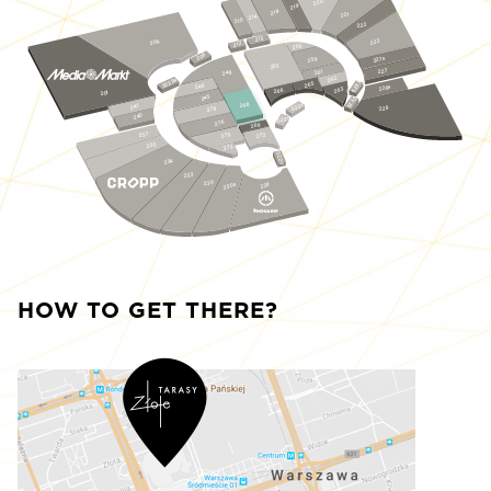
220
219
218
221
214
210
222
215
223
206
212
256
208
227a
259
255
227
261
248
262
S229a
S233
265
246
228a
263
266
201
245
S232
268
S231
241
228
278
240
S230
276
269
237
275
272
235
273
S229
234
233
230
230a
229
HOW TO GET THERE?