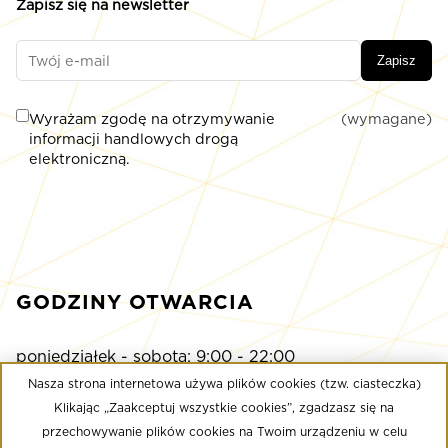
Zapisz się na newsletter
Zapisz
Wyrażam zgodę na otrzymywanie
(wymagane)
informacji handlowych drogą
elektroniczną.
GODZINY OTWARCIA
poniedziałek - sobota: 9:00 - 22:00
niedziela: 9:00 - 21:00
Nasza strona internetowa używa plików cookies (tzw. ciasteczka)
Klikając „Zaakceptuj wszystkie cookies”, zgadzasz się na
przechowywanie plików cookies na Twoim urządzeniu w celu