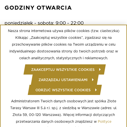
GODZINY OTWARCIA
poniedziałek - sobota: 9:00 - 22:00
niedziela: 9:00 - 21:00
Nasza strona internetowa używa plików cookies (tzw. ciasteczka)
Klikając „Zaakceptuj wszystkie cookies”, zgadzasz się na
przechowywanie plików cookies na Twoim urządzeniu w celu
Multikino
indywidualnego dostosowania strony do twoich potrzeb oraz w
poniedziałek - niedziela: 9:00 - do ostatniego seansu
celach analitycznych, statystycznych i reklamowych.
Well Fitness
ZAAKCEPTUJ WSZYSTKIE COOKIES
poniedziałek - niedziela: 24/7
ZARZĄDZAJ USTAWIENIAMI
ODRZUĆ WSZYSTKIE COOKIES
© Copyright 2020 Złote Tarasy
Regulamin Centrum Handlowego
Polityka prywatności
Administratorem Twoich danych osobowych jest spółka Złote
Regulamin serwisu WWW
Tarasy Warsaw III S.á r.l. sp.j. z siedzibą w Warszawie (adres: ul.
Informacja o przetwarzaniu danych osobowych
Regulamin aplikacji mobilnej
Złota 59, 00-120 Warszawa). Więcej informacji dotyczących
Regulamin programu lojalnościowego
przetwarzania danych osobowych znajdziesz w
Polityce
Ustawienia Cookies