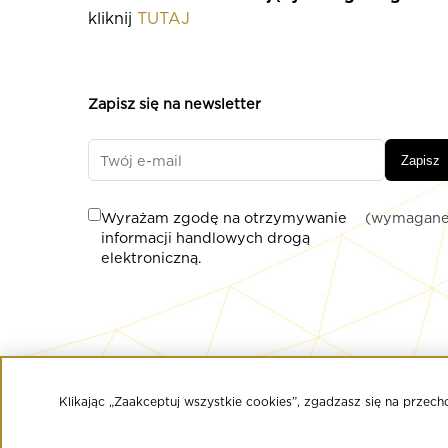
kliknij
TUTAJ
Zapisz się na newsletter
Zapisz
Wyrażam zgodę na otrzymywanie
(wymagane
informacji handlowych drogą
elektroniczną.
© Copyright 2020 Złote Tarasy
Regulamin Centrum Handlowego
Klikając „Zaakceptuj wszystkie cookies”, zgadzasz się na prze
Polityka prywatności
Regulamin serwisu WWW
Informacja o przetwarzaniu danych osobowych