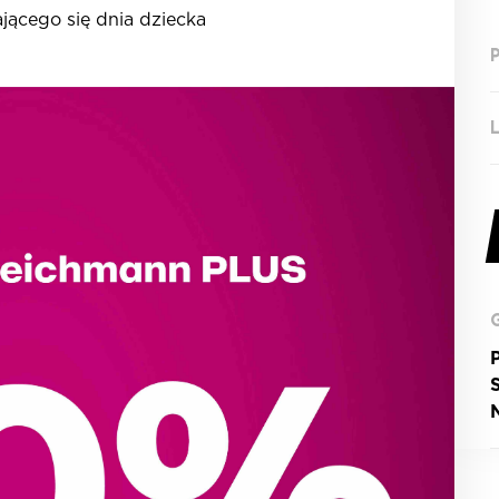
ającego się dnia dziecka
P