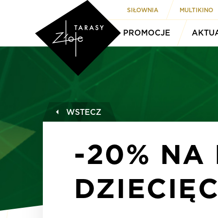
SIŁOWNIA
MULTIKINO
PROMOCJE
AKTU
WSTECZ
-20% NA
DZIECIĘ