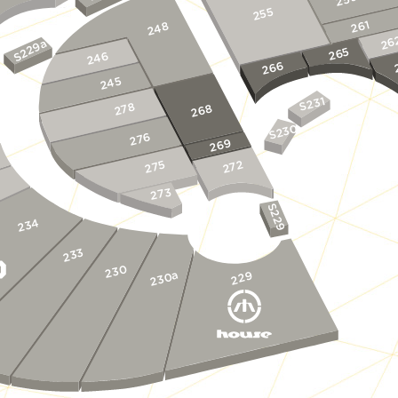
255
261
248
26
S229a
265
246
266
245
S231
278
268
S230
276
269
275
272
5
273
S229
234
233
230
230a
229