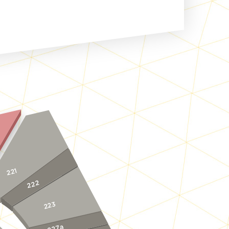
221
222
223
227a