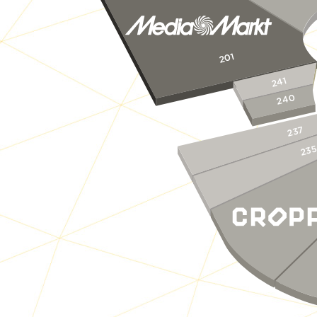
201
241
240
237
23