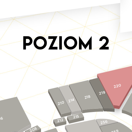
Poziom
2
220
219
218
214
210
215
06
212
256
208
259