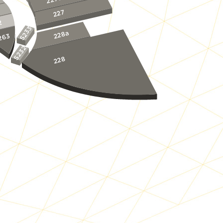
227
2
S233
228a
263
S232
228