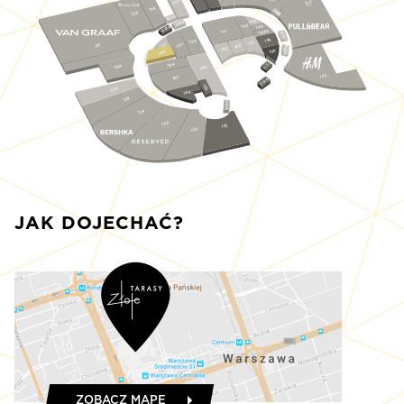
117
107
106
S128
105
S122
143
S123
142
144
S124
144a
141
S127
145
138
151
137
101
135
153
S129
155
150
166
S130
164
134
156
122
162
S126
159
130
160
129
S125
128
126
123
125
JAK DOJECHAĆ?
ZOBACZ MAPĘ