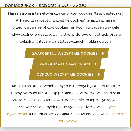
poniedziałek - sobota: 9:00 - 22:00
niedziela: 9:00 - 21:00
Nasza strona internetowa używa plików cookies (tzw. ciasteczka)
Klikając „Zaakceptuj wszystkie cookies”, zgadzasz się na
przechowywanie plików cookies na Twoim urządzeniu w celu
Multikino
indywidualnego dostosowania strony do twoich potrzeb oraz w
poniedziałek - niedziela: 9:00 - do ostatniego seansu
celach analitycznych, statystycznych i reklamowych.
Well Fitness
ZAAKCEPTUJ WSZYSTKIE COOKIES
poniedziałek - niedziela: 24/7
ZARZĄDZAJ USTAWIENIAMI
ODRZUĆ WSZYSTKIE COOKIES
© Copyright 2020 Złote Tarasy
Regulamin Centrum Handlowego
Polityka prywatności
Administratorem Twoich danych osobowych jest spółka Złote
Regulamin serwisu WWW
Tarasy Warsaw III S.á r.l. sp.j. z siedzibą w Warszawie (adres: ul.
Informacja o przetwarzaniu danych osobowych
Regulamin aplikacji mobilnej
Złota 59, 00-120 Warszawa). Więcej informacji dotyczących
Regulamin programu lojalnościowego
przetwarzania danych osobowych znajdziesz w
Polityce
Ustawienia Cookies
prywatności
, a na temat korzystania z plików cookies w
Regulaminie
serwisu www.