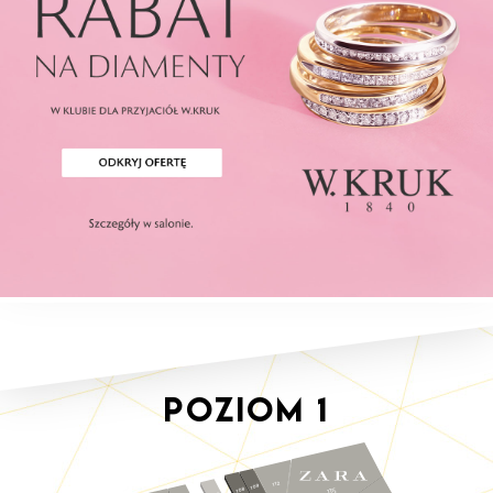
Poziom
1
112
109
115
108