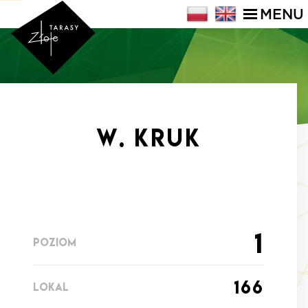
MENU
W. Kruk
1
POZIOM
166
LOKAL