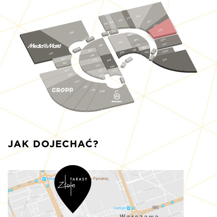
220
219
218
221
214
210
222
223
215
206
212
256
208
227a
259
255
227
261
248
262
S229a
S233
265
246
228a
263
266
201
245
S232
S231
241
228
278
268
240
S230
276
269
237
275
272
235
273
S229
234
233
230
230a
229
JAK DOJECHAĆ?