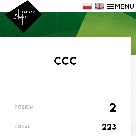
MENU
CCC
2
POZIOM
223
LOKAL