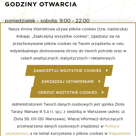
GODZINY OTWARCIA
poniedziałek - sobota: 9:00 - 22:00
niedziela: 9:00 - 21:00
Nasza strona internetowa używa plików cookies (tzw. ciasteczka)
Klikając „Zaakceptuj wszystkie cookies”, zgadzasz się na
przechowywanie plików cookies na Twoim urządzeniu w celu
Multikino
indywidualnego dostosowania strony do twoich potrzeb oraz w
poniedziałek - niedziela: 9:00 - do ostatniego seansu
celach analitycznych, statystycznych i reklamowych.
Well Fitness
ZAAKCEPTUJ WSZYSTKIE COOKIES
poniedziałek - niedziela: 24/7
ZARZĄDZAJ USTAWIENIAMI
ODRZUĆ WSZYSTKIE COOKIES
© Copyright 2020 Złote Tarasy
Regulamin Centrum Handlowego
Polityka prywatności
Administratorem Twoich danych osobowych jest spółka Złote
Regulamin serwisu WWW
Tarasy Warsaw III S.á r.l. sp.j. z siedzibą w Warszawie (adres: ul.
Informacja o przetwarzaniu danych osobowych
Regulamin aplikacji mobilnej
Złota 59, 00-120 Warszawa). Więcej informacji dotyczących
Regulamin programu lojalnościowego
przetwarzania danych osobowych znajdziesz w
Polityce
Ustawienia Cookies
prywatności
, a na temat korzystania z plików cookies w
Regulaminie