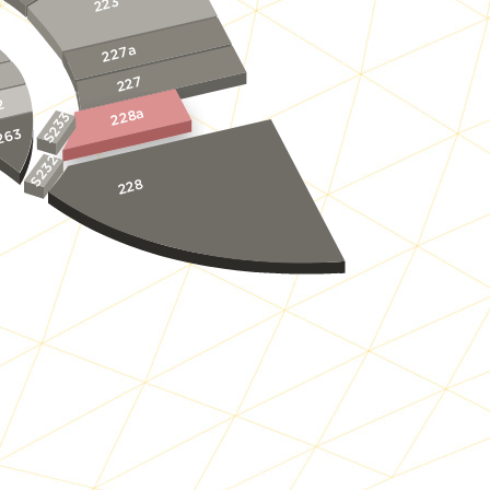
223
227a
227
2
228a
S233
263
S232
228