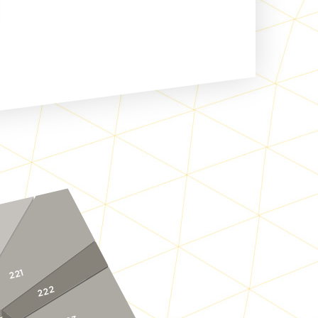
221
222