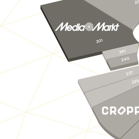
2
201
241
240
237
23