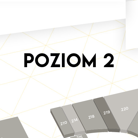
Poziom
2
220
219
218
214
210
215