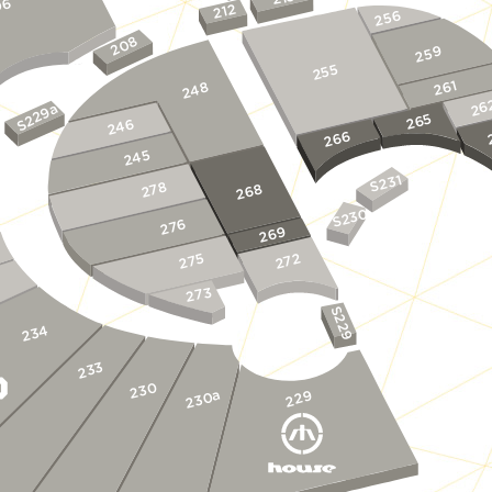
06
212
256
208
259
255
261
248
26
S229a
265
246
266
245
S231
278
268
S230
276
269
275
272
5
273
S229
234
233
230
230a
229