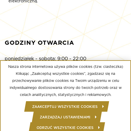
elektroniczną.
GODZINY OTWARCIA
poniedziałek - sobota: 9:00 - 22:00
niedziela: 9:00 - 21:00
Nasza strona internetowa używa plików cookies (tzw. ciasteczka)
Klikając „Zaakceptuj wszystkie cookies”, zgadzasz się na
przechowywanie plików cookies na Twoim urządzeniu w celu
Multikino
indywidualnego dostosowania strony do twoich potrzeb oraz w
poniedziałek - niedziela: 9:00 - do ostatniego seansu
celach analitycznych, statystycznych i reklamowych.
Well Fitness
ZAAKCEPTUJ WSZYSTKIE COOKIES
poniedziałek - niedziela: 24/7
ZARZĄDZAJ USTAWIENIAMI
ODRZUĆ WSZYSTKIE COOKIES
© Copyright 2020 Złote Tarasy