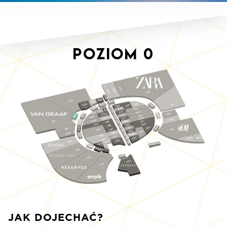
Poziom
0
012
010
009
015
S023
008
003
1
007
0
S0
2
0
051
S019
006
019
S0
0
049
05
S018
3
0
S0
048a
052
047
S017
045
075
054
044
074a
022
4
S020
4a
076
S016
055
0
S00
S0
043
074
056
077
024
073
5
S024
057
001
079
9
08
0
S0
058
072
0
08
8
08
S015
S021
6
059
1
08
041
0
7
025
08
0
S014
07
S0
2
08
0
06
6
039
08
S013
7
3
08
0
069
S0
084
026
062
S012
025a
067
064
037
S011
065
S022a
066
S022
S0
0
8
S0
0
035
9
S010
034
030
031
JAK DOJECHAĆ?