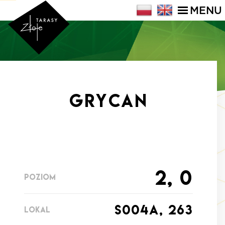
MENU
Grycan
2, 0
POZIOM
s004a, 263
LOKAL