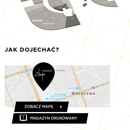
122
162
S126
159
130
160
129
S125
128
126
123
125
JAK DOJECHAĆ?
ZOBACZ MAPĘ
MAGAZYN DRUKOWANY