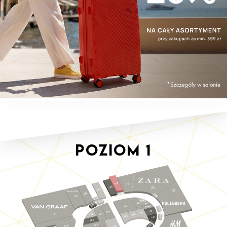
Poziom
1
109
112
115
108
117
107
106
S128
105
S122
143
S123
142
144
S124
144a
141
S127
145
138
151
137
101
135
153
S129
155
150
166
S130
164
134
156