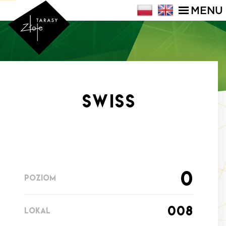
MENU
SWISS
0
POZIOM
008
LOKAL