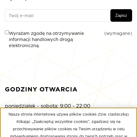
Zapisz
Wyrażam zgodę na otrzymywanie
(wymagane)
informacji handlowych drogą
elektroniczną.
GODZINY OTWARCIA
poniedziałek - sobota: 9:00 - 22:00
niedziela: 9:00 - 21:00
Nasza strona internetowa używa plików cookies (tzw. ciasteczka)
Klikając „Zaakceptuj wszystkie cookies”, zgadzasz się na
przechowywanie plików cookies na Twoim urządzeniu w celu
Multikino
indywidualnego dostosowania strony do twoich potrzeb oraz w