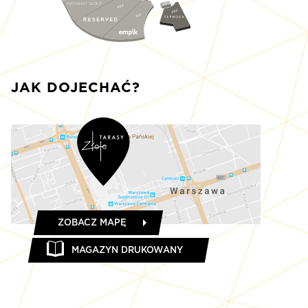
S010
034
030
031
JAK DOJECHAĆ?
ZOBACZ MAPĘ
MAGAZYN DRUKOWANY