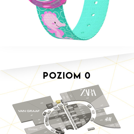
Poziom
0
012
010
009
015
S023
008
003
1
007
0
S0
2
0
051
S019
006
019
S0
0
049
05
S018
3
0
S0
048a
052
047
S017
045
075
054
044
074a
022
4
S020
076
S016
055
0
4a
S0
043
074
056
077
S00
024
073
5
S024
057
001
079
9
08
0
S0
058
072
0
08
8
08
S015
S021
6
059
1
08
041
0
7
025
08
0
S014
07
S0
2
08
0
06
6
039
08
S013
7
3
08
0
069
S0
084
026
062
S012
025a
067
064
037
S011
065
S022a
066
S022
S0
0
8
S0
0
035
9