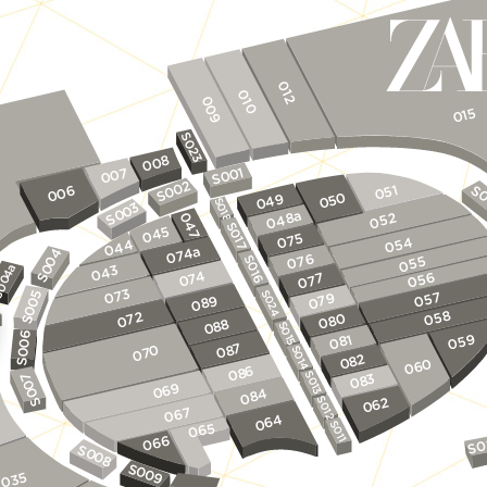
012
010
009
015
S023
008
1
007
0
S0
2
0
051
S0
006
S0
0
049
05
S018
3
0
S0
048a
052
047
S017
045
075
054
044
074a
4
076
S016
055
0
S0
043
4a
074
056
077
00
073
S024
5
057
079
9
08
0
S0
058
072
0
08
8
08
S015
6
059
1
08
0
7
08
0
S014
07
S0
2
08
0
06
6
08
S013
7
3
08
0
069
084
S0
S012
062
067
064
S011
065
066
S0
S0
0
8
S0
0
035
9