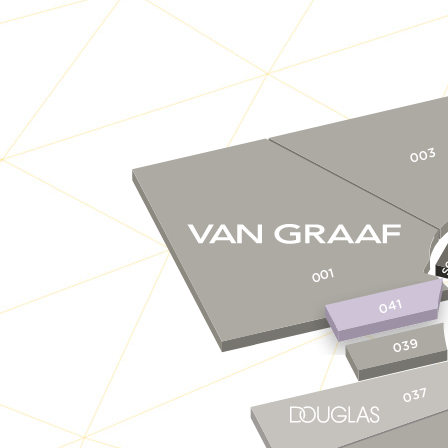
003
S
001
041
039
037