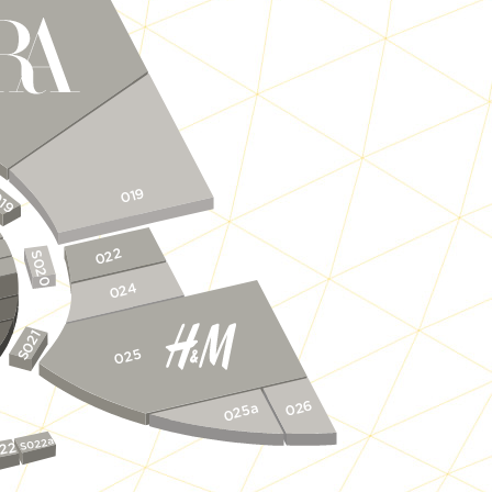
19
019
022
S020
024
S021
025
026
025a
S022a
22