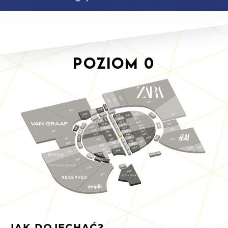
Poziom
0
012
010
009
015
S023
008
003
1
007
0
S0
2
0
051
S019
006
019
S0
0
049
05
S018
3
0
S0
048a
052
047
S017
045
075
054
044
074a
022
4
S020
076
S016
055
0
4a
S0
043
074
056
077
S00
024
073
5
S024
057
001
079
9
08
0
S0
S015
058
072
0
08
8
08
S021
6
059
1
08
041
0
7
025
08
0
S014
07
S0
2
08
0
06
6
039
08
S013
7
3
08
0
069
S0
084
026
062
S012
025a
067
064
037
S011
065
S022a
066
S022
S0
0
8
S0
0
035
9
S010
034
030
031
JAK DOJECHAĆ?