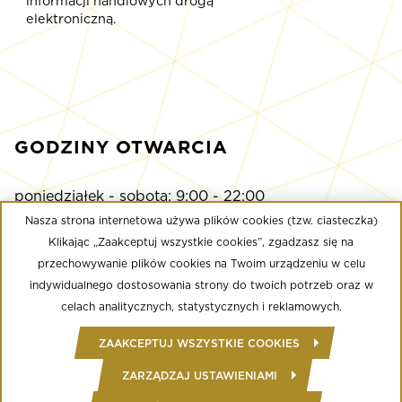
informacji handlowych drogą
elektroniczną.
GODZINY OTWARCIA
poniedziałek - sobota: 9:00 - 22:00
niedziela: 9:00 - 21:00
Nasza strona internetowa używa plików cookies (tzw. ciasteczka)
Klikając „Zaakceptuj wszystkie cookies”, zgadzasz się na
przechowywanie plików cookies na Twoim urządzeniu w celu
Multikino
indywidualnego dostosowania strony do twoich potrzeb oraz w
poniedziałek - niedziela: 9:00 - do ostatniego seansu
celach analitycznych, statystycznych i reklamowych.
Well Fitness
ZAAKCEPTUJ WSZYSTKIE COOKIES
poniedziałek - niedziela: 24/7
ZARZĄDZAJ USTAWIENIAMI