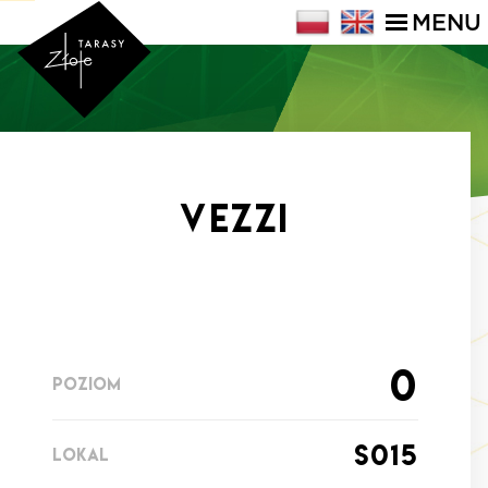
MENU
VEZZI
0
POZIOM
s015
LOKAL