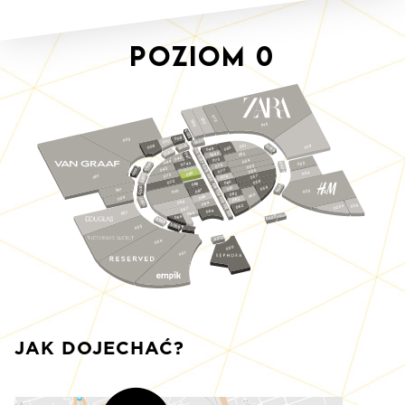
Poziom
0
012
010
009
015
S023
008
003
1
007
0
S0
2
0
051
S019
006
019
S0
0
049
05
S018
3
0
S0
048a
052
047
S017
045
075
054
044
074a
022
4
S020
076
S016
055
0
4a
S0
043
074
056
077
S00
024
9
08
073
5
S024
057
001
079
0
S0
058
072
0
08
8
08
S015
S021
6
059
1
08
041
0
7
025
08
0
S014
07
S0
2
08
0
06
6
039
08
S013
7
3
08
0
069
S0
084
026
062
S012
025a
067
064
037
S011
065
S022a
066
S022
S0
0
8
S0
0
035
9
S010
034
030
031
JAK DOJECHAĆ?