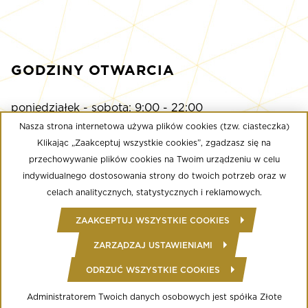
GODZINY OTWARCIA
poniedziałek - sobota: 9:00 - 22:00
niedziela: 9:00 - 21:00
Nasza strona internetowa używa plików cookies (tzw. ciasteczka)
Klikając „Zaakceptuj wszystkie cookies”, zgadzasz się na
przechowywanie plików cookies na Twoim urządzeniu w celu
Multikino
indywidualnego dostosowania strony do twoich potrzeb oraz w
poniedziałek - niedziela: 9:00 - do ostatniego seansu
celach analitycznych, statystycznych i reklamowych.
Well Fitness
ZAAKCEPTUJ WSZYSTKIE COOKIES
poniedziałek - niedziela: 24/7
ZARZĄDZAJ USTAWIENIAMI
ODRZUĆ WSZYSTKIE COOKIES
© Copyright 2020 Złote Tarasy
Regulamin Centrum Handlowego
Polityka prywatności
Administratorem Twoich danych osobowych jest spółka Złote
Regulamin serwisu WWW