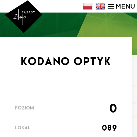
MENU
KODANO Optyk
0
POZIOM
089
LOKAL