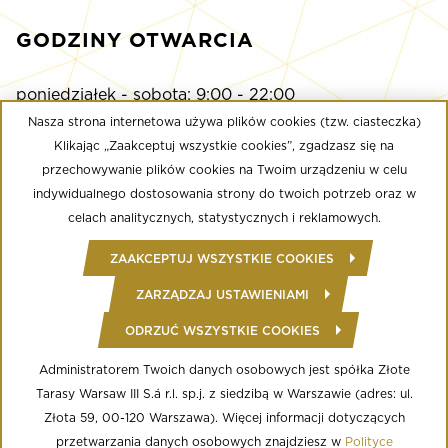
GODZINY OTWARCIA
poniedziałek - sobota: 9:00 - 22:00
niedziela: 9:00 - 21:00
Nasza strona internetowa używa plików cookies (tzw. ciasteczka)
Klikając „Zaakceptuj wszystkie cookies”, zgadzasz się na
przechowywanie plików cookies na Twoim urządzeniu w celu
Multikino
indywidualnego dostosowania strony do twoich potrzeb oraz w
poniedziałek - niedziela: 9:00 - do ostatniego seansu
celach analitycznych, statystycznych i reklamowych.
Well Fitness
ZAAKCEPTUJ WSZYSTKIE COOKIES
poniedziałek - niedziela: 24/7
ZARZĄDZAJ USTAWIENIAMI
ODRZUĆ WSZYSTKIE COOKIES
© Copyright 2020 Złote Tarasy
Regulamin Centrum Handlowego
Polityka prywatności
Administratorem Twoich danych osobowych jest spółka Złote
Regulamin serwisu WWW
Tarasy Warsaw III S.á r.l. sp.j. z siedzibą w Warszawie (adres: ul.
Informacja o przetwarzaniu danych osobowych
Regulamin aplikacji mobilnej
Złota 59, 00-120 Warszawa). Więcej informacji dotyczących
Regulamin programu lojalnościowego
przetwarzania danych osobowych znajdziesz w
Polityce
Ustawienia Cookies