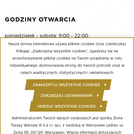
GODZINY OTWARCIA
poniedziałek - sobota: 9:00 - 22:00
niedziela: 9:00 - 21:00
Nasza strona internetowa używa plików cookies (tzw. ciasteczka)
Klikając „Zaakceptuj wszystkie cookies”, zgadzasz się na
przechowywanie plików cookies na Twoim urządzeniu w celu
Multikino
indywidualnego dostosowania strony do twoich potrzeb oraz w
poniedziałek - niedziela: 9:00 - do ostatniego seansu
celach analitycznych, statystycznych i reklamowych.
Well Fitness
ZAAKCEPTUJ WSZYSTKIE COOKIES
poniedziałek - niedziela: 24/7
ZARZĄDZAJ USTAWIENIAMI
ODRZUĆ WSZYSTKIE COOKIES
© Copyright 2020 Złote Tarasy
Regulamin Centrum Handlowego
Polityka prywatności
Administratorem Twoich danych osobowych jest spółka Złote
Regulamin serwisu WWW
Tarasy Warsaw III S.á r.l. sp.j. z siedzibą w Warszawie (adres: ul.
Informacja o przetwarzaniu danych osobowych
Regulamin aplikacji mobilnej
Złota 59, 00-120 Warszawa). Więcej informacji dotyczących