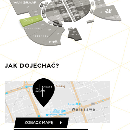
S017
045
075
054
044
022
074a
S020
4
076
0
S016
055
4a
S0
043
074
056
077
S00
024
073
S024
5
057
001
079
9
0
08
S0
058
072
0
08
8
08
S015
S021
6
059
1
08
0
041
7
025
0
08
S014
S0
07
2
08
0
06
6
039
08
S013
7
3
08
0
069
S0
084
S012
026
062
025a
067
037
064
S011
065
S022a
066
S022
S0
0
8
S0
0
035
9
S010
034
030
031
JAK DOJECHAĆ?
ZOBACZ MAPĘ