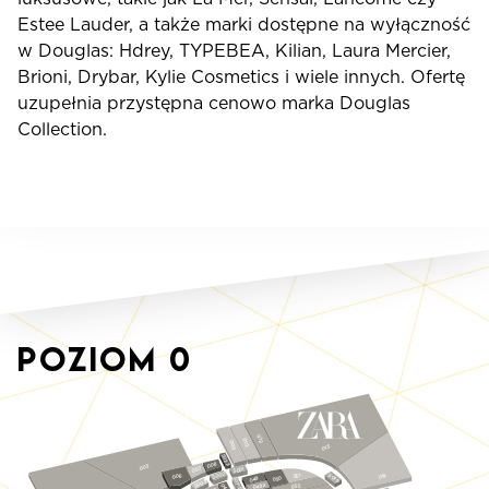
Estee Lauder, a także marki dostępne na wyłączność
w Douglas: Hdrey, TYPEBEA, Kilian, Laura Mercier,
Brioni, Drybar, Kylie Cosmetics i wiele innych. Ofertę
uzupełnia przystępna cenowo marka Douglas
Collection.
Poziom
0
012
010
009
015
S023
008
003
1
007
0
S0
2
0
051
S019
S0
006
019
0
049
05
S018
3
0
S0
048a
047
052