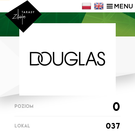
MENU
0
POZIOM
037
LOKAL