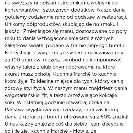
najświeższymi polskimi składnikami, wolnymi od
konserwantów i sztucznych dodatków. Nasze dania
gotujemy codziennie rano od podstaw w restauracji.
Unikamy półproduktów, skupiając się na smaku i
jakości. Zmieniające się menu, dostosowane do pory
roku to dania wzbogacone smakami z różnych
zakątków świata, podane w formie ciepłego bufetu.
Korzystając z wygodnego systemu naliczania ceny
za 100 gramów, możesz swobodnie komponować
własny talerz z ulubionymi potrawami, na które
akurat masz ochotę. Kuchnia Marché to kuchnia,
która żyje! To idealne miejsce dla tych, którzy cenią
zdrowy styl życia. W naszym menu znajdziesz dania
wegetariańskie, fit, a także orzeźwiające koktajle i
soki. W ostatniej godzinie otwarcia, czeka na
Państwa wyjątkowa wyprzedaży, podczas której
dania z gorącego bufetu oferowane są z 50% zniżką!
U nas każdy znajdzie coś dla siebie i sam decyduje
co i ile zje. Kuchnia Marché – Mówią, że