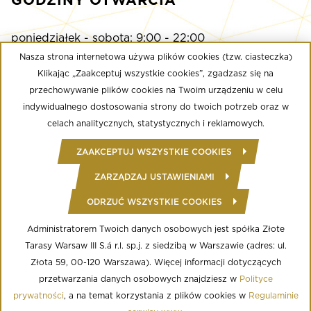
poniedziałek - sobota: 9:00 - 22:00
niedziela: 9:00 - 21:00
Nasza strona internetowa używa plików cookies (tzw. ciasteczka)
Klikając „Zaakceptuj wszystkie cookies”, zgadzasz się na
przechowywanie plików cookies na Twoim urządzeniu w celu
Multikino
indywidualnego dostosowania strony do twoich potrzeb oraz w
poniedziałek - niedziela: 9:00 - do ostatniego seansu
celach analitycznych, statystycznych i reklamowych.
Well Fitness
ZAAKCEPTUJ WSZYSTKIE COOKIES
poniedziałek - niedziela: 24/7
ZARZĄDZAJ USTAWIENIAMI
ODRZUĆ WSZYSTKIE COOKIES
© Copyright 2020 Złote Tarasy
Regulamin Centrum Handlowego
Polityka prywatności
Administratorem Twoich danych osobowych jest spółka Złote
Regulamin serwisu WWW
Tarasy Warsaw III S.á r.l. sp.j. z siedzibą w Warszawie (adres: ul.
Informacja o przetwarzaniu danych osobowych
Regulamin aplikacji mobilnej
Złota 59, 00-120 Warszawa). Więcej informacji dotyczących
Regulamin programu lojalnościowego
przetwarzania danych osobowych znajdziesz w
Polityce
Ustawienia Cookies
prywatności
, a na temat korzystania z plików cookies w
Regulaminie