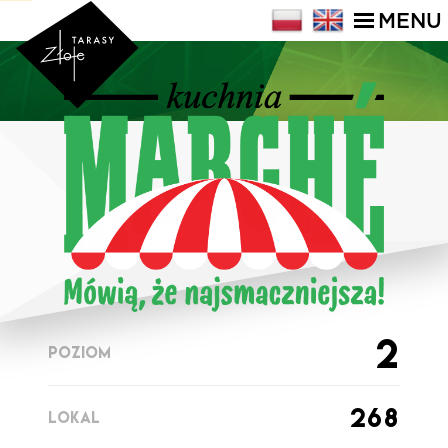
MENU
2
POZIOM
268
LOKAL