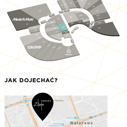
220
219
218
221
214
210
222
215
223
206
212
256
208
227a
259
255
227
261
248
262
S229a
S233
265
246
228a
263
266
201
245
S232
268
S231
241
228
278
240
S230
276
269
237
275
272
235
273
S229
234
233
230
230a
229
JAK DOJECHAĆ?