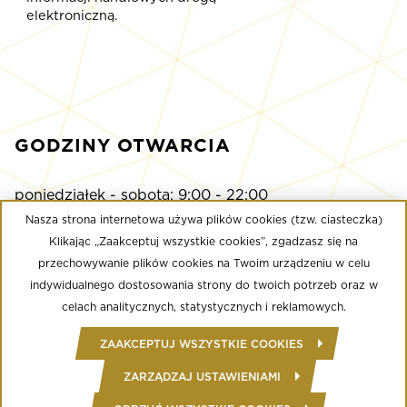
elektroniczną.
GODZINY OTWARCIA
poniedziałek - sobota: 9:00 - 22:00
niedziela: 9:00 - 21:00
Nasza strona internetowa używa plików cookies (tzw. ciasteczka)
Klikając „Zaakceptuj wszystkie cookies”, zgadzasz się na
przechowywanie plików cookies na Twoim urządzeniu w celu
Multikino
indywidualnego dostosowania strony do twoich potrzeb oraz w
poniedziałek - niedziela: 9:00 - do ostatniego seansu
celach analitycznych, statystycznych i reklamowych.
Well Fitness
ZAAKCEPTUJ WSZYSTKIE COOKIES
poniedziałek - niedziela: 24/7
ZARZĄDZAJ USTAWIENIAMI