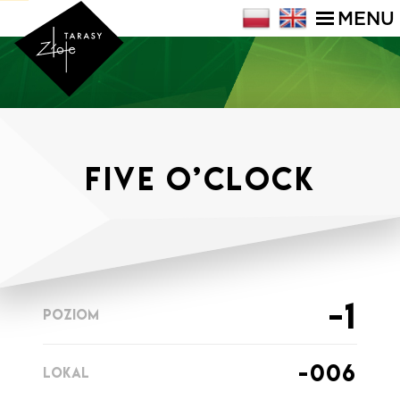
MENU
Five o’clock
-1
POZIOM
-006
LOKAL