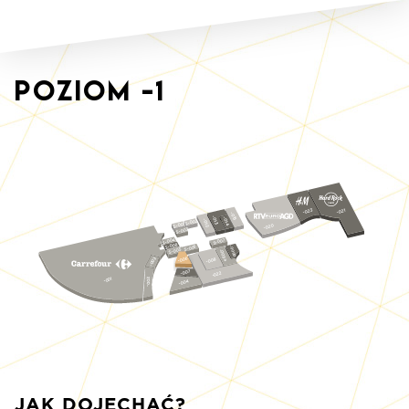
Poziom
-1
-023
-021
-015
-013
-014
-012
S-002
S-001
-020
S-003
S-004
S-007
S-008
S-006
-009b
S-005
-009a
-002
-006
-008
-007
-022
-003
-001
-004
JAK DOJECHAĆ?