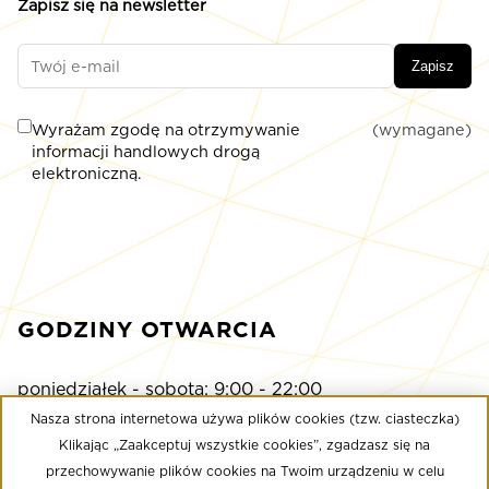
Zapisz się na newsletter
Zapisz
Wyrażam zgodę na otrzymywanie
(wymagane)
informacji handlowych drogą
elektroniczną.
GODZINY OTWARCIA
poniedziałek - sobota: 9:00 - 22:00
niedziela: 9:00 - 21:00
Nasza strona internetowa używa plików cookies (tzw. ciasteczka)
Klikając „Zaakceptuj wszystkie cookies”, zgadzasz się na
przechowywanie plików cookies na Twoim urządzeniu w celu