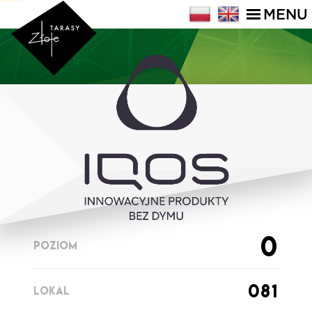
MENU
0
POZIOM
081
LOKAL