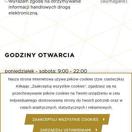
Wyrażam zgodę na otrzymywanie
(wymagane)
informacji handlowych drogą
elektroniczną.
GODZINY OTWARCIA
poniedziałek - sobota: 9:00 - 22:00
niedziela: 9:00 - 21:00
Nasza strona internetowa używa plików cookies (tzw. ciasteczka)
Klikając „Zaakceptuj wszystkie cookies”, zgadzasz się na
przechowywanie plików cookies na Twoim urządzeniu w celu
Multikino
indywidualnego dostosowania strony do twoich potrzeb oraz w
poniedziałek - niedziela: 9:00 - do ostatniego seansu
celach analitycznych, statystycznych i reklamowych.
Well Fitness
ZAAKCEPTUJ WSZYSTKIE COOKIES
poniedziałek - niedziela: 24/7
ZARZĄDZAJ USTAWIENIAMI