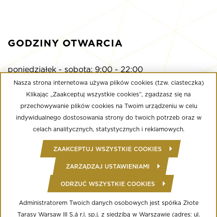
GODZINY OTWARCIA
poniedziałek - sobota: 9:00 - 22:00
niedziela: 9:00 - 21:00
Nasza strona internetowa używa plików cookies (tzw. ciasteczka)
Klikając „Zaakceptuj wszystkie cookies”, zgadzasz się na
przechowywanie plików cookies na Twoim urządzeniu w celu
Multikino
indywidualnego dostosowania strony do twoich potrzeb oraz w
poniedziałek - niedziela: 9:00 - do ostatniego seansu
celach analitycznych, statystycznych i reklamowych.
Well Fitness
ZAAKCEPTUJ WSZYSTKIE COOKIES
poniedziałek - niedziela: 24/7
ZARZĄDZAJ USTAWIENIAMI
ODRZUĆ WSZYSTKIE COOKIES
© Copyright 2020 Złote Tarasy
Regulamin Centrum Handlowego
Polityka prywatności
Administratorem Twoich danych osobowych jest spółka Złote
Regulamin serwisu WWW
Tarasy Warsaw III S.á r.l. sp.j. z siedzibą w Warszawie (adres: ul.