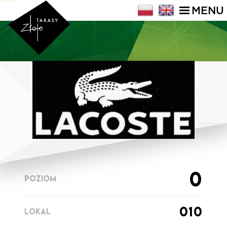
MENU
0
POZIOM
010
LOKAL