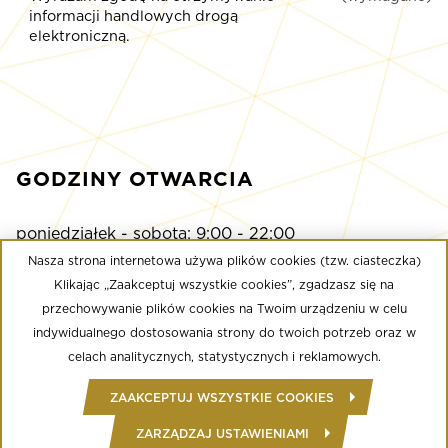
informacji handlowych drogą
elektroniczną.
GODZINY OTWARCIA
poniedziałek - sobota: 9:00 - 22:00
niedziela: 9:00 - 21:00
Nasza strona internetowa używa plików cookies (tzw. ciasteczka)
Klikając „Zaakceptuj wszystkie cookies”, zgadzasz się na
przechowywanie plików cookies na Twoim urządzeniu w celu
Multikino
indywidualnego dostosowania strony do twoich potrzeb oraz w
poniedziałek - niedziela: 9:00 - do ostatniego seansu
celach analitycznych, statystycznych i reklamowych.
Well Fitness
ZAAKCEPTUJ WSZYSTKIE COOKIES
poniedziałek - niedziela: 24/7
ZARZĄDZAJ USTAWIENIAMI