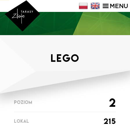
MENU
Lego
2
POZIOM
215
LOKAL