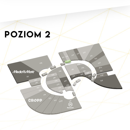
Poziom
2
220
219
218
221
214
210
222
215
223
206
212
256
208
227a
259
255
227
261
248
262
S229a
S233
265
246
228a
263
266
201
245
S232
S231
241
228
278
268
240
S230
276
269
237
275
272
235
273
S229
234
233
230
230a
229