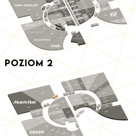
049
S018
3
0
S0
048a
047
052
S017
045
075
054
044
022
074a
S020
4
076
0
S016
055
4a
S0
043
074
056
077
S00
024
073
S024
5
057
001
079
9
0
08
S0
058
072
0
08
8
08
S015
S021
6
059
1
08
0
041
7
025
0
08
S014
S0
07
2
08
0
06
6
039
08
S013
7
3
08
0
069
S0
084
S012
026
062
025a
067
064
S011
037
065
S022a
066
S022
S0
0
8
S0
0
035
9
S010
034
030
031
Poziom
2
220
219
218
221
214
210
222
215
223
206
212
256
208
227a
259
255
227
261
248
262
S229a
S233
265
246
228a
263
266
201
245
S232
S231
241
228
278
268
240
S230
276
269
237
275
272
235
273
S229
234
233
230
230a
229