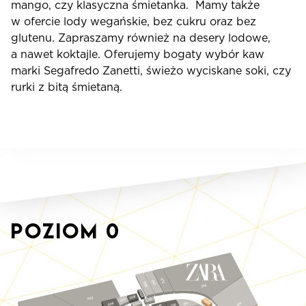
mango, czy klasyczna śmietanka. Mamy także
w ofercie lody wegańskie, bez cukru oraz bez
glutenu. Zapraszamy również na desery lodowe,
a nawet koktajle. Oferujemy bogaty wybór kaw
marki Segafredo Zanetti, świeżo wyciskane soki, czy
rurki z bitą śmietaną.
Poziom
0
012
010
009
015
S023
008
003
1
007
0
S0
S019
2
0
051
S0
006
019
0
05