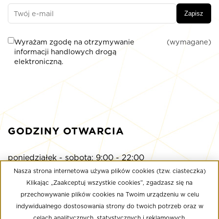
Zapisz
Wyrażam zgodę na otrzymywanie
(wymagane)
informacji handlowych drogą
elektroniczną.
GODZINY OTWARCIA
poniedziałek - sobota: 9:00 - 22:00
niedziela: 9:00 - 21:00
Nasza strona internetowa używa plików cookies (tzw. ciasteczka)
Klikając „Zaakceptuj wszystkie cookies”, zgadzasz się na
przechowywanie plików cookies na Twoim urządzeniu w celu
Multikino
indywidualnego dostosowania strony do twoich potrzeb oraz w
poniedziałek - niedziela: 9:00 - do ostatniego seansu
celach analitycznych, statystycznych i reklamowych.