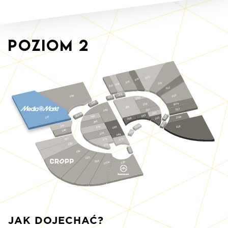
Poziom
2
220
219
218
221
214
210
222
215
223
206
212
256
208
227a
259
255
227
261
248
262
S229a
S233
265
246
228a
201
263
266
245
S232
S231
241
228
278
268
240
S230
276
269
237
275
272
235
273
S229
234
233
230
230a
229
JAK DOJECHAĆ?