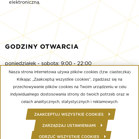
elektroniczną.
GODZINY OTWARCIA
poniedziałek - sobota: 9:00 - 22:00
niedziela: 9:00 - 21:00
Nasza strona internetowa używa plików cookies (tzw. ciasteczka)
Klikając „Zaakceptuj wszystkie cookies”, zgadzasz się na
przechowywanie plików cookies na Twoim urządzeniu w celu
Multikino
indywidualnego dostosowania strony do twoich potrzeb oraz w
poniedziałek - niedziela: 9:00 - do ostatniego seansu
celach analitycznych, statystycznych i reklamowych.
Well Fitness
ZAAKCEPTUJ WSZYSTKIE COOKIES
poniedziałek - niedziela: 24/7
ZARZĄDZAJ USTAWIENIAMI
ODRZUĆ WSZYSTKIE COOKIES
© Copyright 2020 Złote Tarasy