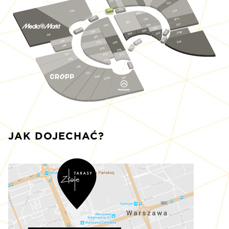
210
222
212
215
223
206
256
208
227a
259
255
227
261
248
262
S229a
S233
265
246
228a
263
266
201
245
S232
S231
241
228
278
268
240
S230
276
269
237
275
272
235
273
S229
234
233
230
230a
229
JAK DOJECHAĆ?