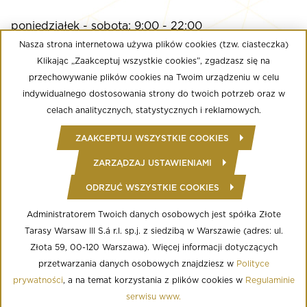
poniedziałek - sobota: 9:00 - 22:00
niedziela: 9:00 - 21:00
Nasza strona internetowa używa plików cookies (tzw. ciasteczka)
Klikając „Zaakceptuj wszystkie cookies”, zgadzasz się na
przechowywanie plików cookies na Twoim urządzeniu w celu
Multikino
indywidualnego dostosowania strony do twoich potrzeb oraz w
poniedziałek - niedziela: 9:00 - do ostatniego seansu
celach analitycznych, statystycznych i reklamowych.
Well Fitness
ZAAKCEPTUJ WSZYSTKIE COOKIES
poniedziałek - niedziela: 24/7
ZARZĄDZAJ USTAWIENIAMI
ODRZUĆ WSZYSTKIE COOKIES
© Copyright 2020 Złote Tarasy
Regulamin Centrum Handlowego
Polityka prywatności
Administratorem Twoich danych osobowych jest spółka Złote
Regulamin serwisu WWW
Tarasy Warsaw III S.á r.l. sp.j. z siedzibą w Warszawie (adres: ul.
Informacja o przetwarzaniu danych osobowych
Regulamin aplikacji mobilnej
Złota 59, 00-120 Warszawa). Więcej informacji dotyczących
Regulamin programu lojalnościowego
przetwarzania danych osobowych znajdziesz w
Polityce
Ustawienia Cookies
prywatności
, a na temat korzystania z plików cookies w
Regulaminie
serwisu www.