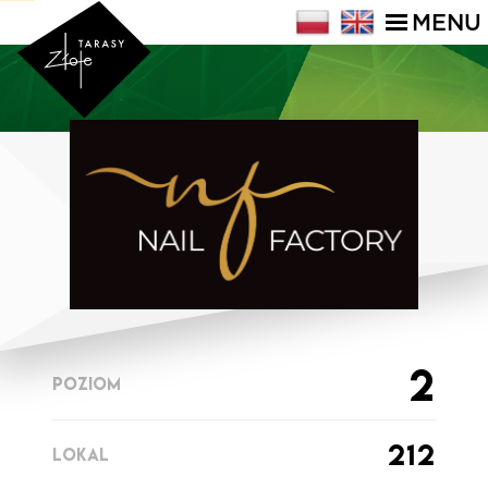
MENU
2
POZIOM
212
LOKAL