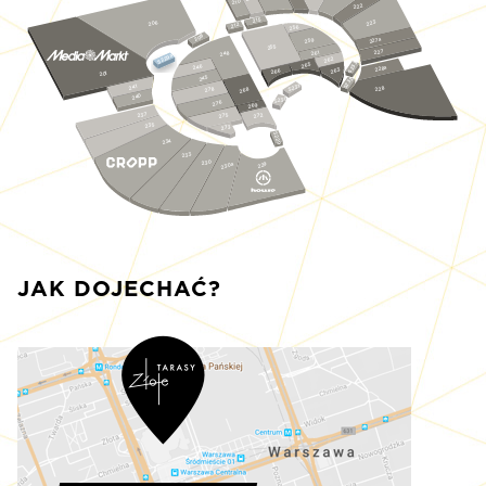
210
222
215
223
206
212
256
208
227a
259
255
227
261
248
S229a
262
S233
265
246
228a
263
266
201
245
S232
S231
241
228
278
268
240
S230
276
269
237
275
272
235
273
S229
234
233
230
230a
229
JAK DOJECHAĆ?