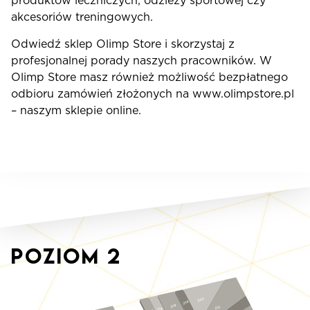
produktów leczniczych, odzieży sportowej czy
akcesoriów treningowych.
Odwiedź sklep Olimp Store i skorzystaj z
profesjonalnej porady naszych pracowników. W
Olimp Store masz również możliwość bezpłatnego
odbioru zamówień złożonych na www.olimpstore.pl
– naszym sklepie online.
Poziom
2
220
219
218
221
214