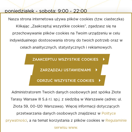
poniedziałek - sobota: 9:00 - 22:00
niedziela: 9:00 - 21:00
Nasza strona internetowa używa plików cookies (tzw. ciasteczka)
Klikając „Zaakceptuj wszystkie cookies”, zgadzasz się na
przechowywanie plików cookies na Twoim urządzeniu w celu
Multikino
indywidualnego dostosowania strony do twoich potrzeb oraz w
poniedziałek - niedziela: 9:00 - do ostatniego seansu
celach analitycznych, statystycznych i reklamowych.
Well Fitness
ZAAKCEPTUJ WSZYSTKIE COOKIES
poniedziałek - niedziela: 24/7
ZARZĄDZAJ USTAWIENIAMI
ODRZUĆ WSZYSTKIE COOKIES
© Copyright 2020 Złote Tarasy
Regulamin Centrum Handlowego
Polityka prywatności
Administratorem Twoich danych osobowych jest spółka Złote
Regulamin serwisu WWW
Tarasy Warsaw III S.á r.l. sp.j. z siedzibą w Warszawie (adres: ul.
Informacja o przetwarzaniu danych osobowych
Regulamin aplikacji mobilnej
Złota 59, 00-120 Warszawa). Więcej informacji dotyczących
Regulamin programu lojalnościowego
przetwarzania danych osobowych znajdziesz w
Polityce
Ustawienia Cookies
prywatności
, a na temat korzystania z plików cookies w
Regulaminie
serwisu www.