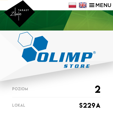
MENU
2
POZIOM
s229a
LOKAL