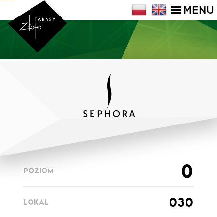
MENU
0
POZIOM
030
LOKAL