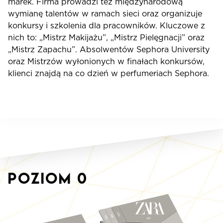
marek. Firma prowadzi też międzynarodową
wymianę talentów w ramach sieci oraz organizuje
konkursy i szkolenia dla pracowników. Kluczowe z
nich to: „Mistrz Makijażu”, „Mistrz Pielęgnacji” oraz
„Mistrz Zapachu”. Absolwentów Sephora University
oraz Mistrzów wyłonionych w finałach konkursów,
klienci znajdą na co dzień w perfumeriach Sephora.
Poziom
0
012
010
009
015