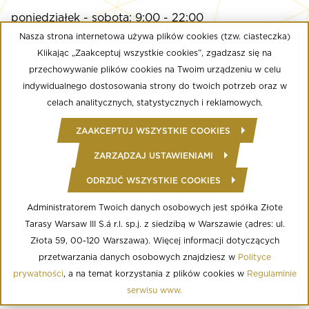
poniedziałek - sobota: 9:00 - 22:00
niedziela: 9:00 - 21:00
Nasza strona internetowa używa plików cookies (tzw. ciasteczka)
Klikając „Zaakceptuj wszystkie cookies”, zgadzasz się na
przechowywanie plików cookies na Twoim urządzeniu w celu
Multikino
indywidualnego dostosowania strony do twoich potrzeb oraz w
poniedziałek - niedziela: 9:00 - do ostatniego seansu
celach analitycznych, statystycznych i reklamowych.
Well Fitness
ZAAKCEPTUJ WSZYSTKIE COOKIES
poniedziałek - niedziela: 24/7
ZARZĄDZAJ USTAWIENIAMI
ODRZUĆ WSZYSTKIE COOKIES
© Copyright 2020 Złote Tarasy
Regulamin Centrum Handlowego
Polityka prywatności
Administratorem Twoich danych osobowych jest spółka Złote
Regulamin serwisu WWW
Tarasy Warsaw III S.á r.l. sp.j. z siedzibą w Warszawie (adres: ul.
Informacja o przetwarzaniu danych osobowych
Regulamin aplikacji mobilnej
Złota 59, 00-120 Warszawa). Więcej informacji dotyczących
Regulamin programu lojalnościowego
przetwarzania danych osobowych znajdziesz w
Polityce
Ustawienia Cookies
prywatności
, a na temat korzystania z plików cookies w
Regulaminie
serwisu www.