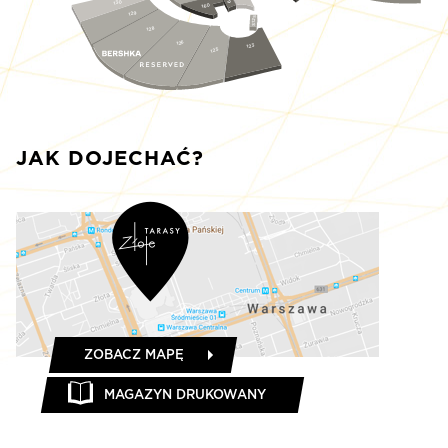
130
160
129
S125
128
126
123
125
JAK DOJECHAĆ?
ZOBACZ MAPĘ
MAGAZYN DRUKOWANY