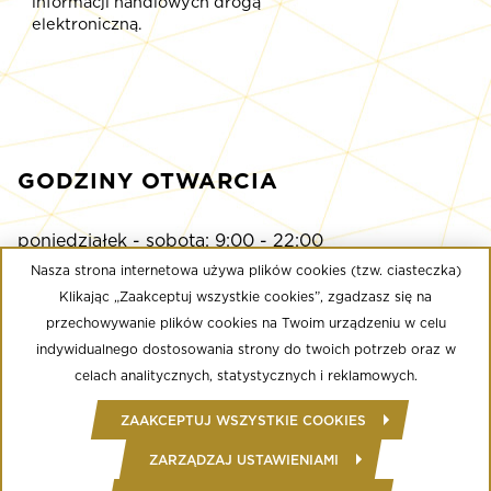
informacji handlowych drogą
elektroniczną.
GODZINY OTWARCIA
poniedziałek - sobota: 9:00 - 22:00
niedziela: 9:00 - 21:00
Nasza strona internetowa używa plików cookies (tzw. ciasteczka)
Klikając „Zaakceptuj wszystkie cookies”, zgadzasz się na
przechowywanie plików cookies na Twoim urządzeniu w celu
Multikino
indywidualnego dostosowania strony do twoich potrzeb oraz w
poniedziałek - niedziela: 9:00 - do ostatniego seansu
celach analitycznych, statystycznych i reklamowych.
Well Fitness
ZAAKCEPTUJ WSZYSTKIE COOKIES
poniedziałek - niedziela: 24/7
ZARZĄDZAJ USTAWIENIAMI