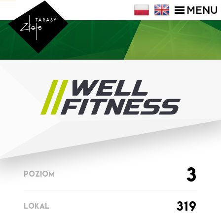
MENU
3
POZIOM
319
LOKAL