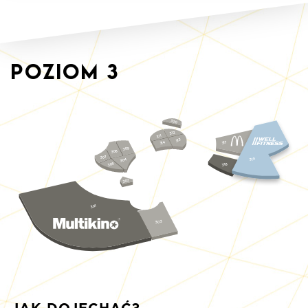
Poziom
3
3
2
0
2
1
3
1
1
3
3
1
3
7
4
31
1
3
9
30
8
0
3
7
0
3
9
31
4
0
3
5
8
0
31
3
2
30
1
0
3
3
30