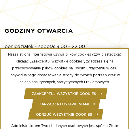
GODZINY OTWARCIA
poniedziałek - sobota: 9:00 - 22:00
niedziela: 9:00 - 21:00
Nasza strona internetowa używa plików cookies (tzw. ciasteczka)
Klikając „Zaakceptuj wszystkie cookies”, zgadzasz się na
przechowywanie plików cookies na Twoim urządzeniu w celu
Multikino
indywidualnego dostosowania strony do twoich potrzeb oraz w
poniedziałek - niedziela: 9:00 - do ostatniego seansu
celach analitycznych, statystycznych i reklamowych.
Well Fitness
ZAAKCEPTUJ WSZYSTKIE COOKIES
poniedziałek - niedziela: 24/7
ZARZĄDZAJ USTAWIENIAMI
ODRZUĆ WSZYSTKIE COOKIES
© Copyright 2020 Złote Tarasy
Regulamin Centrum Handlowego
Polityka prywatności
Administratorem Twoich danych osobowych jest spółka Złote