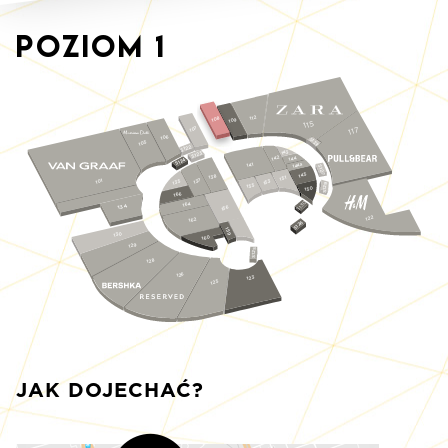
Poziom
1
112
108
109
115
117
107
106
S128
105
S122
143
S123
142
144
S124
144a
141
S127
145
138
151
137
101
135
153
S129
155
150
166
S130
164
134
156
122
162
S126
159
130
160
129
S125
128
126
123
125
JAK DOJECHAĆ?