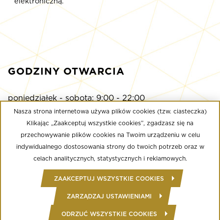
elektroniczną.
GODZINY OTWARCIA
poniedziałek - sobota: 9:00 - 22:00
niedziela: 9:00 - 21:00
Nasza strona internetowa używa plików cookies (tzw. ciasteczka)
Klikając „Zaakceptuj wszystkie cookies”, zgadzasz się na
przechowywanie plików cookies na Twoim urządzeniu w celu
Multikino
indywidualnego dostosowania strony do twoich potrzeb oraz w
poniedziałek - niedziela: 9:00 - do ostatniego seansu
celach analitycznych, statystycznych i reklamowych.
Well Fitness
ZAAKCEPTUJ WSZYSTKIE COOKIES
poniedziałek - niedziela: 24/7
ZARZĄDZAJ USTAWIENIAMI
ODRZUĆ WSZYSTKIE COOKIES
© Copyright 2020 Złote Tarasy