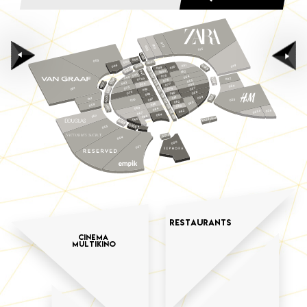
012
010
009
015
S023
008
003
1
007
0
S0
2
0
051
S019
006
019
S0
0
049
05
S018
3
0
S0
048a
052
047
S017
045
075
054
044
074a
022
4
S020
076
S016
055
0
4a
S0
043
074
056
077
S00
024
073
5
S024
057
001
079
9
08
0
S0
058
072
0
08
8
08
S015
S021
6
059
1
08
041
0
7
025
08
0
S014
07
S0
2
08
0
06
6
039
08
S013
7
3
08
0
069
S0
084
026
062
S012
025a
067
064
037
S011
065
S022a
066
S022
S0
0
8
S0
0
035
9
S010
034
030
031
restaurants
CINEMA
MULTIKINO